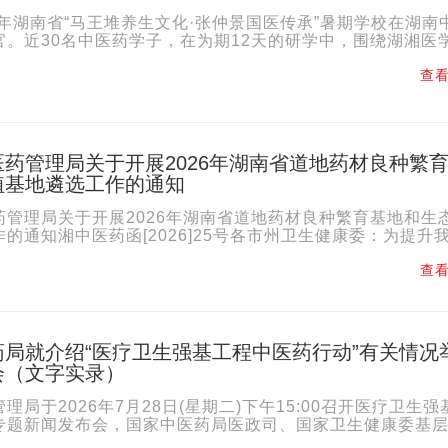
6年湖南省“马王堆养生文化·张仲景国医传承”暑期学校在湖南
官。近30名中医药学子，在为期12天的研学中，围绕湖湘医
与实践相结合的系统学习。本次暑期学校由省教育厅主办...
查看
药管理局关于开展2026年湖南省道地药材良种繁
植基地遴选工作的通知
药管理局关于开展2026年湖南省道地药材良种繁育基地和生
的通知湘中医药函[2026]25号各市州卫生健康委：为提升
繁育和生态种植水平，根据《湖南省促进中医药产业高质量发..
查看
药局就介绍“医疗卫生强基工程中医药行动”有关情况
会（文字实录）
理局于2026年7月28日(星期二)下午15:00召开医疗卫生强
专题新闻发布会，国家中医药局医政司、国家卫生健康委基
东省卫生健康委、陕西省西安市人民政府、贵州省遵义市绥阳..