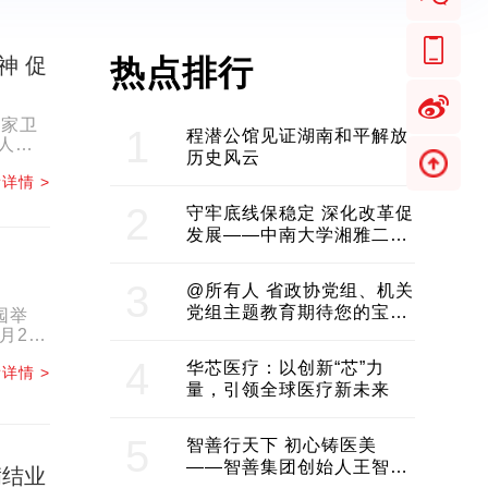
神 促
热点排行
国家卫
1
程潜公馆见证湖南和平解放
人参
历史风云
.
详情 >
2
守牢底线保稳定 深化改革促
发展——中南大学湘雅二医
院2024年工作综述
3
@所有人 省政协党组、机关
党组主题教育期待您的宝贵
园举
意见和建议
月25
4
华芯医疗：以创新“芯”力
详情 >
量，引领全球医疗新未来
5
智善行天下 初心铸医美
——智善集团创始人王智带
满结业