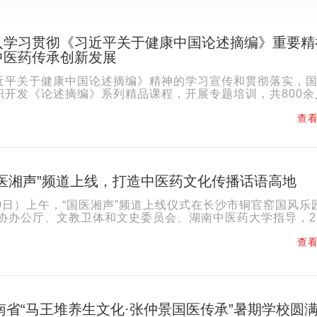
入学习贯彻《习近平关于健康中国论述摘编》重要精
中医药传承创新发展
近平关于健康中国论述摘编》精神的学习宣传和贯彻落实，
织开发《论述摘编》系列精品课程，开展专题培训，共800余
日，《健康报》推出“深入学习贯彻《习近平关于健康中国..
查看
国医湘声”频道上线，打造中医药文化传播话语高地
0日）上午，“国医湘声”频道上线仪式在长沙市铜官窑国风乐
政协办公厅、文教卫体和文史委员会、湖南中医药大学指导，2
就频道建设向20余名中医药界政协委员、行业专家专...
查看
湖南省“马王堆养生文化·张仲景国医传承”暑期学校圆