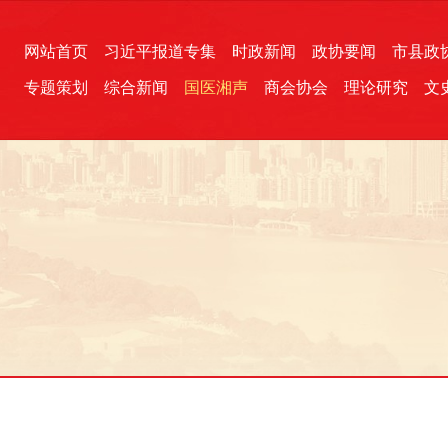
网站首页
习近平报道专集
时政新闻
政协要闻
市县政
专题策划
综合新闻
国医湘声
商会协会
理论研究
文
统一战线
芙蓉文苑
融媒影音
2026全国两会
各地政协
“四同四立”主题活动
三湘生态
产学研
国学经典