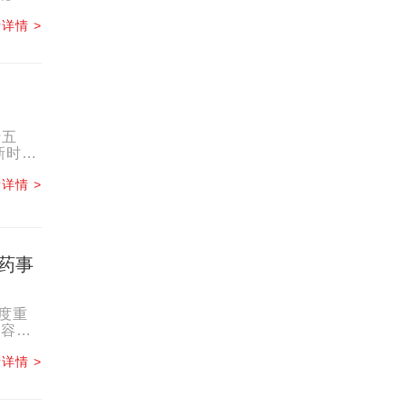
.
详情 >
十五
新时代
详情 >
药事
度重
内容，
.
详情 >