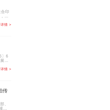
联合印
给，提
.
详情 >
6〕6
发展改
.
详情 >
治传
村部、
规