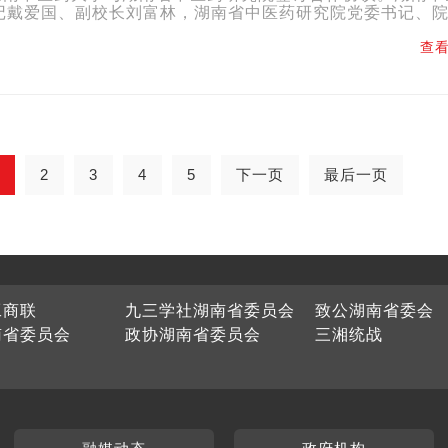
记戴爱国、副校长刘富林，湖南省中医药研究院党委书记、
委书记易峥嵘、副院长喻翠云出席签约仪式。戴爱国代表学校..
查看
2
3
4
5
下一页
最后一页
工商联
九三学社湖南省委员会
致公湖南省委会
南省委员会
政协湖南省委员会
三湘统战