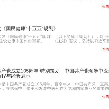
划》提出，提升医疗救治能力。充分发挥国家传染病医学中心..
查看
《国民健康“十五五”规划》
印发《国民健康“十五五”规划》（以下简称《规划》），对“
快建设健康中国作出部署。 《规划》强调，坚持以习近平
会主义思想为指导，坚定不移走中国特色卫生与健康发展...
查看
产党成立105周年·特别策划｜中国共产党领导中医
历程与经验启示
年是中国共产党成立105周年。百余年来，中国共产党一直高
业，并把保护、传承和发展中医药作为党和国家事业的重要
动中医药与时俱进发展，保障人民群众生命健康安全。为深刻..
查看