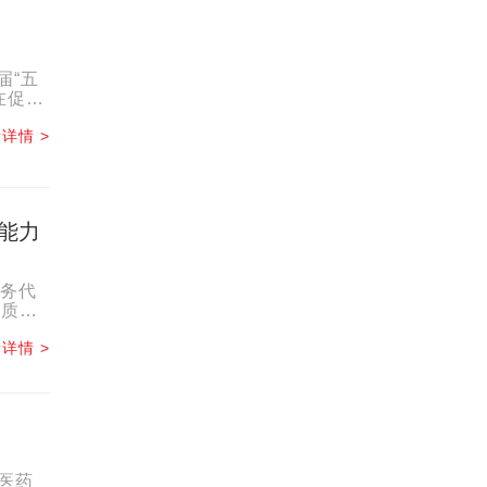
届“五
在促进
详情 >
能力
服务代
理质
...
详情 >
医药