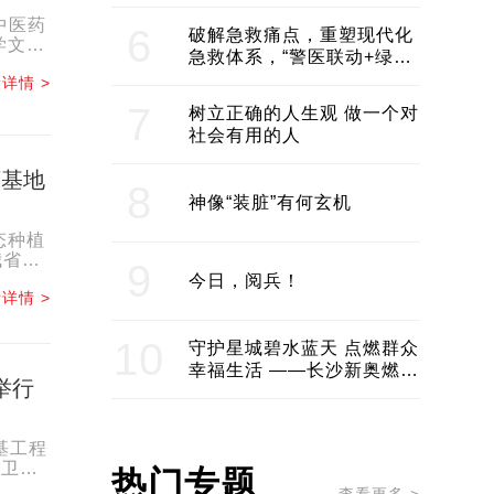
领企业不断发展创新 助推构
建医美产业良性生态圈
中医药
6
破解急救痛点，重塑现代化
学文化
急救体系，“警医联动+绿波
通行”：长沙急救系统化提速
详情 >
7
树立正确的人生观 做一个对
社会有用的人
育基地
8
神像“装脏”有何玄机
态种植
我省道
9
.
今日，阅兵！
详情 >
10
守护星城碧水蓝天 点燃群众
幸福生活 ——长沙新奥燃气
举行
服务经济社会发展纪实
基工程
层卫生
热门专题
.