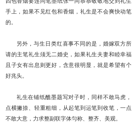
四包香烟要连同笔墨纸张一同恭恭敬敬地交到礼生
手上，如果不见红包和香烟，礼生是不会爽快动笔
的。
另外，与生日类红喜事不同的是，婚嫁双方所
请的主笔礼生须无二婚史，如果礼生夫妻和睦幸福
且子女有出息则更好，含意很明显，就是希望有个
好兆头。
礼生在铺纸醮墨题写对子时，同样不敢马虎，
点横撇捺、轻重粗细，从起笔到运笔到收笔，一点
不敢大意，力求整副联字体匀称、整齐、美观。