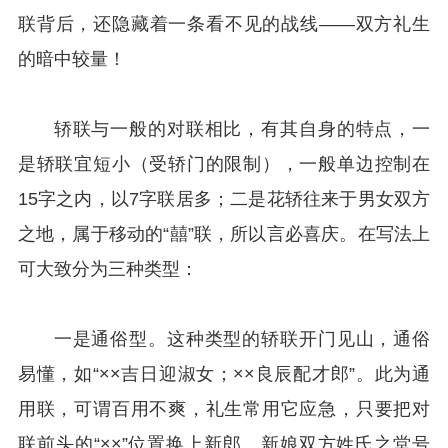
联背后，还隐藏着一条看不见的战线——双方礼生
的暗中较量！
轿联与一般的对联相比，有其自身的特点，一
是轿联宜短小（受轿门的限制），一般单边控制在
15字之内，以7字联居多；二是花轿往来于男女双方
之地，属于移动的“囍”联，所以言必喜庆。在写法上
可大致分为三种类型：
一是通俗型。这种类型的轿联开门见山，通俗
易懂，如“××吉日迎淑女；××良辰配才郎”。此为通
用联，可谓百用不爽，礼生常用它应急，只要把对
联前头的“××”位置换上新郎、新娘双方姓氏之堂号