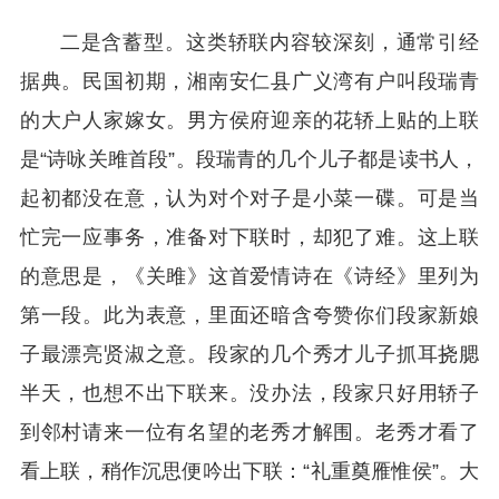
二是含蓄型。这类轿联内容较深刻，通常引经
据典。民国初期，湘南安仁县广义湾有户叫段瑞青
的大户人家嫁女。男方侯府迎亲的花轿上贴的上联
是“诗咏关雎首段”。段瑞青的几个儿子都是读书人，
起初都没在意，认为对个对子是小菜一碟。可是当
忙完一应事务，准备对下联时，却犯了难。这上联
的意思是，《关雎》这首爱情诗在《诗经》里列为
第一段。此为表意，里面还暗含夸赞你们段家新娘
子最漂亮贤淑之意。段家的几个秀才儿子抓耳挠腮
半天，也想不出下联来。没办法，段家只好用轿子
到邻村请来一位有名望的老秀才解围。老秀才看了
看上联，稍作沉思便吟出下联：“礼重奠雁惟侯”。大