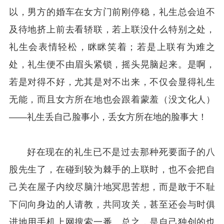
以，男方的婚车在女方门前刚停稳，礼生总会迫不
及待地挤上前去看轿联，若上联没什么特别之处，
礼生会表情轻松，眯眯笑着；若是上联有为难之
处，礼生便不由眉头紧锁，摇头晃脑起来。是啊，
若是对得不好，尤其是对不出来，不仅会显得礼生
无能，而且女方所在地也会跟着蒙羞（没文化人）
——礼生丢自己脸事小，丢女方所在地的脸事大！
好在现在的礼生已不是过去那种死要面子的八
股先生了，在碰到较为棘手的上联时，也不会把自
己关在屋子内绞尽脑汁地冥思苦想，而是敢于不耻
下问向身边的人请教，共同攻关，甚至还会与时俱
进地用手机上网搜索一番。总之，是自己独创的也