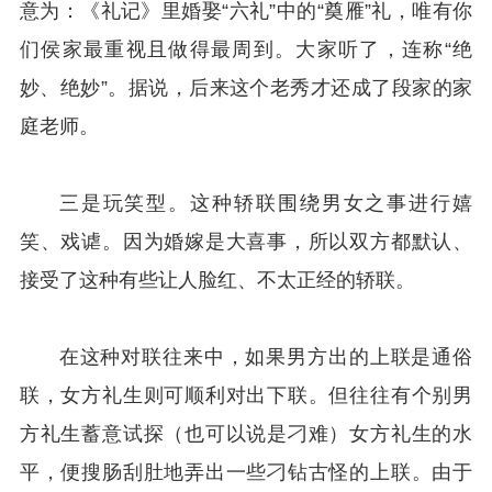
意为：《礼记》里婚娶“六礼”中的“奠雁”礼，唯有你
们侯家最重视且做得最周到。大家听了，连称“绝
妙、绝妙”。据说，后来这个老秀才还成了段家的家
庭老师。
三是玩笑型。这种轿联围绕男女之事进行嬉
笑、戏谑。因为婚嫁是大喜事，所以双方都默认、
接受了这种有些让人脸红、不太正经的轿联。
在这种对联往来中，如果男方出的上联是通俗
联，女方礼生则可顺利对出下联。但往往有个别男
方礼生蓄意试探（也可以说是刁难）女方礼生的水
平，便搜肠刮肚地弄出一些刁钻古怪的上联。由于