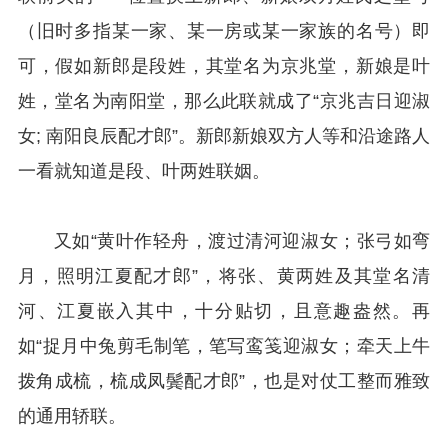
（旧时多指某一家、某一房或某一家族的名号）即
可，假如新郎是段姓，其堂名为京兆堂，新娘是叶
姓，堂名为南阳堂，那么此联就成了“京兆吉日迎淑
女; 南阳良辰配才郎”。新郎新娘双方人等和沿途路人
一看就知道是段、叶两姓联姻。
又如“黄叶作轻舟，渡过清河迎淑女；张弓如弯
月，照明江夏配才郎”，将张、黄两姓及其堂名清
河、江夏嵌入其中，十分贴切，且意趣盎然。再
如“捉月中兔剪毛制笔，笔写鸾笺迎淑女；牵天上牛
拨角成梳，梳成凤鬓配才郎”，也是对仗工整而雅致
的通用轿联。