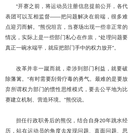
“开赛之前，将运动员注册信息提前公开，各代
表团可以互相监督——把问题解决在前端，很多难
点迎刃而解。”熊倪坦言，当赛场出现一些非正常的
情况，实际上是一些部门私心在作祟，“处理问题要
真正一碗水端平，就应把部门手中的权力放开”。
改革并非一蹴而就，牵涉到部门利益，就要破
除藩篱。“有时需要刮骨疗毒的勇气。最难的是要放
弃所谓权力部门的惯性思维模式，要去公平地为比
赛建立机制、营造环境。”熊倪说。
担任行政职务后的熊倪，结合自身20年跳水经
历，站在运动员的角度去发现问题、直面问题、思