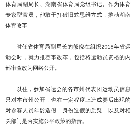
体育局副局长、湖南省体育局党组书记。作为体育
专家型官员，他敢于打破旧式思维方式，推动湖南
体育改革。
时任省体育局副局长的熊倪在组织2018年省运
动会时，就力推赛事改革，包括将运动员资格的内
部审查改为网络公开。
以往，参加省运会的各市州代表团运动员信息
只对本市州公开，也在一定程度上造成赛后出现的
对参赛人员年龄造假、身份造假的质疑，以及对相
关部门是否实施公平政策的指责。