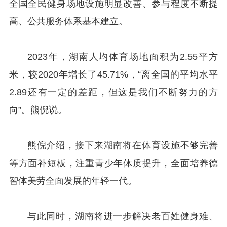
全国全民健身场地设施明显改善、参与程度不断提
高、公共服务体系基本建立。
2023年，湖南人均体育场地面积为2.55平方
米，较2020年增长了45.71%，“离全国的平均水平
2.89还有一定的差距，但这是我们不断努力的方
向”。熊倪说。
熊倪介绍，接下来湖南将在体育设施不够完善
等方面补短板，注重青少年体质提升，全面培养德
智体美劳全面发展的年轻一代。
与此同时，湖南将进一步解决老百姓健身难、