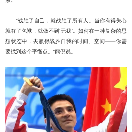
“战胜了自己，就战胜了所有人。当你有得失心
就有了包袱，就做不到‘无我’。如何在一种复杂的思
想状态中，去赢得战胜自我的时间、空间——你需
要找到这个平衡点。”熊倪说。