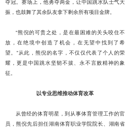
夺冠。赛场上，他勇夺两金，让中国跳水队士气大
振，也鼓舞了其余队友拿下剩余所有项目金牌。
“熊倪的可贵之处，是在最困难的关头咬住不
放，在绝境中创造了机会，在无望中找到了希
望。”从此，熊倪的名字，不仅仅代表了个人的荣
耀，更是中国跳水坚韧不拔、永不言败精神的象
征。
以专业思维推动体育改革
从曾经的体育明星，到从事体育管理工作的官
员，熊倪先后担任湖南体育职业学院院长、湖南省