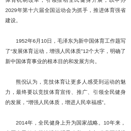
体育机制改革，引领推动全民健身开展，以申办
2029年第十六届全国运动会为抓手，推进体育强省
建设。
1952年6月10日，毛泽东为新中国体育工作题写
了“发展体育运动，增强人民体质”12个大字，明确了
新中国体育事业的根本目的和发展方向。
熊倪认为，竞技体育让更多人感受到运动的魅
力，最终要以竞技体育宣传、推广、引领全民健身
的发展，“增强人民体质，增进人民幸福感”。
2014年，全民健身上升为国家战略。10年来，