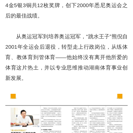
4金5银3铜共12枚奖牌，创下2000年悉尼奥运会之
后的最佳战绩。
从奥运冠军到培养奥运冠军，“跳水王子”熊倪自
2001年全运会后退役，转型走上行政岗位，从练体
育、教体育到管体育——他始终没有离开他所爱的
体育这片热土，并以专业思维推动湖南体育事业创
新发展。