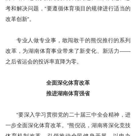
考和解决问题，“要遵循体育项目的规律进行适当的
改革创新”。
专业人做专业事，敢闯敢干的熊倪推行的系列
改革，为湖南体育事业带来了新变化、新活力——
之后省运会的投诉率直降为零。
全面深化体育改革
推进湖南体育强省
“要深入学习贯彻党的二十届三中全会精神，进
一步全面深化体育改革。”熊倪说，湖南将深化竞技