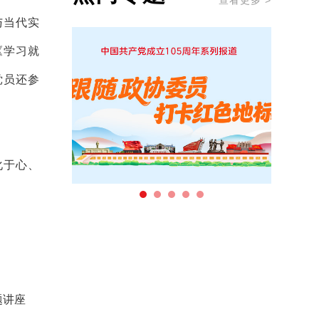
查看更多 >
与当代实
《学习就
党员
还
参
化于心、
题讲座