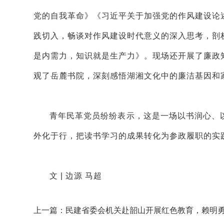
党的自我革命》《习近平关于加强党的作风建设论
践
切入
，畅谈对作风建设时代意义的深入思考，剖
是内需力，知识就是生产力》。现场还开展
了
廉政
观了岳麓书院，深刻感悟湖湘文化中的廉洁基因和
青年民革党员纷纷表示，这是一场以书润心、
外化于行，把读书学习的成果转化为参政履职的实
文 | 边源 马超
上一篇：民建省委会机关赴韶山开展红色教育，赖明