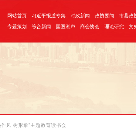
网站首页
习近平报道专集
时政新闻
政协要闻
市县政
专题策划
综合新闻
国医湘声
商会协会
理论研究
文
统一战线
芙蓉文苑
融媒影音
2026全国两会
各地政协
“四同四立”主题活动
三湘生态
产学研
国学经典
强作风 树形象”主题教育读书会