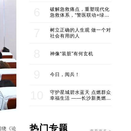
领企业不断发展创新 助推构
建医美产业良性生态圈
6
破解急救痛点，重塑现代化
急救体系，“警医联动+绿波
通行”：长沙急救系统化提速
7
树立正确的人生观 做一个对
社会有用的人
8
神像“装脏”有何玄机
9
今日，阅兵！
10
守护星城碧水蓝天 点燃群众
幸福生活 ——长沙新奥燃气
服务经济社会发展纪实
热门专题
围绕
《论