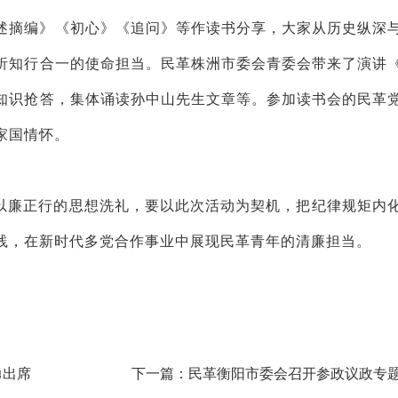
述摘编》《初心》《追问》等作读书分享，
大家
从历史纵深
析知行合一的使命担当。民革株洲市委会青委会带来了演讲
知识抢答，集体诵读孙中山先生文章
等
。参加读书会的民革
家国情怀。
以廉正行的思想洗礼，要以此次活动为契机，把纪律规矩内
践，在新时代多党合作事业中展现民革青年的清廉担当。
勇出席
下一篇：民革衡阳市委会召开参政议政专