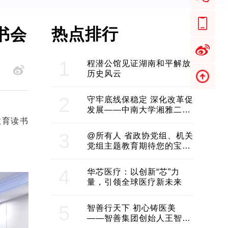
热点排行
书会
1
程潜公馆见证湖南和平解放
历史风云
2
守牢底线保稳定 深化改革促
发展——中南大学湘雅二医
院2024年工作综述
教育读书
3
@所有人 省政协党组、机关
党组主题教育期待您的宝贵
意见和建议
4
华芯医疗：以创新“芯”力
量，引领全球医疗新未来
5
智善行天下 初心铸医美
——智善集团创始人王智带