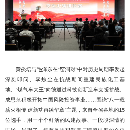
黄炎培与毛泽东在
“窑洞对”中对历史周期率发起
深刻叩问、李烛尘在抗战期间重建民族化工基
地、“煤气车大王”向德通过科技
创
新造车支援抗战、
成思危积极开拓中国风险投资事业
……
围绕
“八十载
薪火相传 建新功再续华章
”
主题，
来自全省各地的
15
位选手，用一个个鲜活的民建故事、一段段深情的