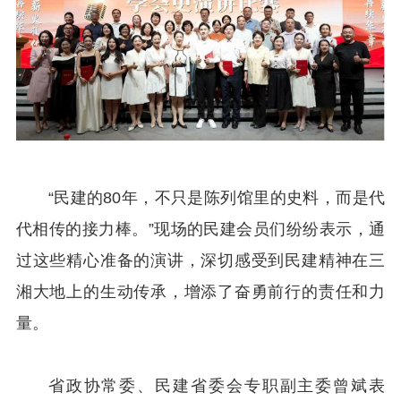
“
民建的
80
年，不只是陈列馆里的史料，而是代
代相传的接力棒。
”现场的民建会员们纷纷表示，通
过这些精心准备的演讲，深切
感受到民建精神在
三
湘大地上
的生动传承
，
增添了奋勇前行的责任和力
量
。
省政协常委、民建省委会专职副主委曾斌表