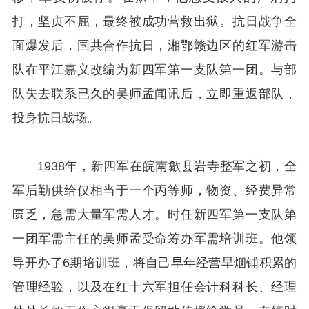
打，坚贞不屈，最终被成功营救出狱。抗日战争全
面爆发后，国共合作抗日，湘鄂赣边区的红军游击
队在平江嘉义改编为新四军第一支队第一团。与部
队失去联系已久的吴师孟闻讯后，立即重返部队，
投身抗日战场。
1938年，新四军在皖南歙县岩寺整军之初，全
军后勤供给仅相当于一个丙等师，物资、经费异常
匮乏，急需大量军需人才。时任新四军第一支队第
一团军需主任的吴师孟受命筹办军需培训班。他领
导开办了6期培训班，将自己早年经营旱烟铺积累的
管理经验，以及在红十六军担任会计科科长、经理