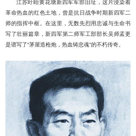
江苏盱眙黄花塘新四军军部旧址，这片浸染着
革命热血的红色土地，曾是抗日战争时期新四军二
师的指挥中枢。在这里，无数先烈用忠诚与生命书
写了壮丽篇章，新四军第二师军工部部长吴师孟更
是谱写了“茅屋造枪炮，热血铸忠魂”的不朽传奇。