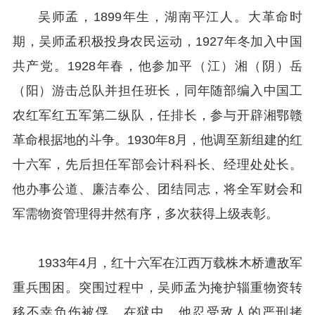
吴师孟，1899年生，湖南平江人。大革命时
期，吴师孟积极投身农民运动，1927年冬加入中国
共产党。1928年春，他参加平（江）湘（阴）岳
（阳）游击总队并担任班长，同年随部编入中国工
农红军红五军第二纵队，任排长，参与开辟湘鄂赣
革命根据地的斗争。1930年8月，他调至新组建的红
十六军，先后担任军部会计科科长、经理处处长。
他办事公道、廉洁奉公、团结同志，将全军财会和
军需物资管理得井然有序，多次获得上级表彰。
1933年4月，红十六军在江西万载株木桥遭敌军
重兵围困。突围过程中，吴师孟为掩护辎重物资转
移不幸负伤被俘。在狱中，他忍受敌人的严刑拷