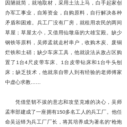
因陋就简，就地取材，采用土法上马，白手起家创
办军工事业，自筹资金，自购原料，自行解决各种
矛盾和困难。兵工厂没有厂房，就租用农民的两间
草屋；草屋太小，又借用仙墩庙的大雄宝殿。缺少
钢铁等原料，吴师孟就走村串户，收购木炭、废铜
烂铁和土硝；缺少车床工具，他就设法从敌占区购
置了1台4尺皮带车床、1台皮带钻床和1台牛头刨
床；缺乏技术，他就亲自带人到有经验的老师傅家
中虚心求教……
凭借坚韧不拔的意志和攻坚克难的决心，吴师
孟率部建成了一座拥有150多名工人的兵工厂。他任
命吴运铎为兵工厂厂长，将其培养成为著名的“枪炮