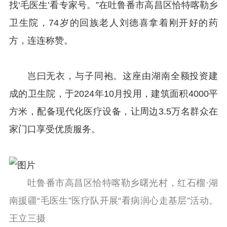
找‘毛医生’看专家号。”在吐鲁番市高昌区恰特喀勒乡
卫生院，74岁的回族老人刘德喜拿着刚开好的药
方，连连称赞。
岂曰无衣，与子同袍。这座由湖南全额投资建
成的卫生院，于2024年10月投用，建筑面积4000平
方米，配备现代化医疗设备，让周边3.5万名群众在
家门口享受优质服务。
吐鲁番市高昌区恰特喀勒乡曙光村，红石榴·湖
南援疆“毛医生”医疗队开展“看病润心走基层”活动。
王立三摄