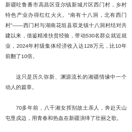
新疆吐鲁番市高昌区亚尔镇新城片区西门村，乡村
特色产业办得红红火火。“南有十八洞，北有西门
村”——西门村与湖南花垣县双龙镇十八洞村结对共
建以来，借鉴精准扶贫经验，带动530名群众就近就
业，2024年村级集体经济收入达128万元，比10年
前翻了10倍。
这只是历久弥新、渊源流长的湘疆情缘中一个
动人的篇章。
70多年前，八千湘女挥别故土亲人，奔赴天山
屯垦戍边，用青春和热血在新疆演绎了壮丽之歌。