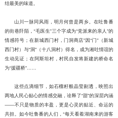
结最美的味道。
山川一脉同风雨，明月何曾是两乡。在吐鲁番
的街巷阡陌，“毛医生”三个字成为“党派来的亲人”的
情感符号；在新城西门村，门洞商店”因“门”（新城
西门村）与“洞”（十八洞村）得名，成为湘吐情谊的
生动见证；在阿斯坦村，村民自发将新建的桥命名
为“援疆桥”……
这些点滴细节，如石榴籽般晶莹剔透，映照出
两地人民心贴心的情感交融，诠释了“甜”的深层内涵
——不只是物质的丰盈，更是心灵的贴近、命运的
共担。如今吐鲁番的人们，“每天看着湖南来的游客