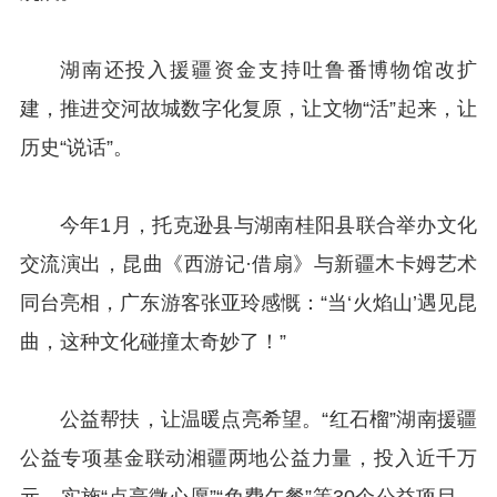
湖南还投入援疆资金支持吐鲁番博物馆改扩
建，推进交河故城数字化复原，让文物“活”起来，让
历史“说话”。
今年1月，托克逊县与湖南桂阳县联合举办文化
交流演出，昆曲《西游记·借扇》与新疆木卡姆艺术
同台亮相，广东游客张亚玲感慨：“当‘火焰山’遇见昆
曲，这种文化碰撞太奇妙了！”
公益帮扶，让温暖点亮希望。“红石榴”湖南援疆
公益专项基金联动湘疆两地公益力量，投入近千万
元，实施“点亮微心愿”“免费午餐”等30个公益项目，