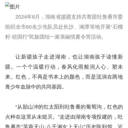
2024年8月，湖南省援疆支持共青团吐鲁番市委
组织全市60名少先队员赴长沙、湘潭等地开展“石榴
籽·祖国行”民族团结一家亲融情夏令营活动。
让新疆孩子走进湖南，也让湖南孩子读懂新
疆。一个个温暖行动，春风化雨般润人心、塑未
来。红色，不再是书本上的颜色，而是流淌在两地
青少年血脉中的共同基因。
“从韶山冲的红太阳到吐鲁番的葡萄沟，红色的
火种在这里从未熄灭。”走进由湖南专项投建的，吐
鲁番市“芙蓉天山·八千湘女上天山”历史陈列馆，近