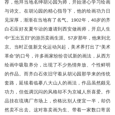
荐，他拜当地名绅胡沁园为师，开始潜心学习绘画
与诗文。在胡沁园的精心指导下，他的绘画功力日
见深厚，渐渐在当地有了名气。1902年，40岁的齐
白石应好友夏午诒的邀请到西安做画师，开启人生
中“五出五归”的游历卖画生涯。57岁那年，他来到北
京。当时正值新文化运动兴起，美术界打出了“美术
革命”的口号，许多画家纷纷尝试新的画法，从西方
绘画中吸取养分，出现了不少热情奔放、个性鲜明
的作品。而齐白石依旧守着从胡沁园那学来的传统
套路，延续着临摹八大山人的画法，作品虽然颇见
功力，但低调沉闷的风格却不为京城人所喜爱。作
品挂在琉璃厂市场上，价格比别人便宜一半，却仍
然卖不出去。这对靠卖画为生、带着一家数口寄居