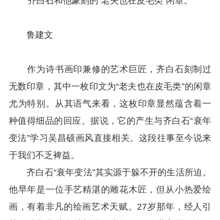
齐白石和他篆刻的“老夫也在皮毛类”闲章。
鲁建文
作为诗书画印兼修的艺术巨匠，齐白石刻制过
无数印章，其中一枚印文为“老夫也在皮毛类”的闲章
尤为特别。从其语气来看，这枚印章显然蕴含着一
种值得细品的回应。据说，它的产生与齐白石“衰年
变法”学习吴昌硕画风直接相关。这段往事至今说来
于我们不乏裨益。
齐白石“衰年变法”其实源于躲不开的生活所迫。
他早年是一位手艺精湛的雕花木匠，但从小热爱绘
画，有着非凡的绘画艺术天赋。27岁那年，经人引