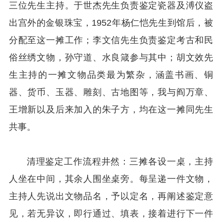
三位先生主持。于世杰先生负责鉴定瓷器及溥仪盗
出宫外的金银珠宝，1952年杨仁恺先生到馆后，被
分配至这一摊工作；李文信先生负责鉴定考古和民
俗丝绣文物，孙守道、水良箴参与其中；胡文效先
生主持的一摊文物品类最为繁杂，涵盖书画、铜
器、货币、玉器、雕刻、古地图等，我与阎万章、
王增新以及后来加入的朱子方，均在这一摊同先生
共事。
清理鉴定工作流程井然：三摊各设一桌，主持
人坐在中间，其余人围坐桌旁。每呈递一件文物，
主持人先说出文物品名，予以定名，再阐述鉴定意
见，若无异议，即行通过、填表，接着进行下一件