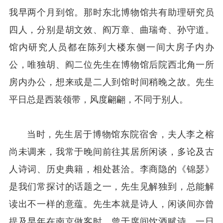
我早两个月到馆。那时东北博物馆共有助理研究员
四人，分别是胡文效、阎万章、曲瑞奇、孙守道。
馆内研究人员都在陈列大楼东侧一间大房子内办
公，唯独胡、阎二位先生在博物馆后院西北角一所
房内办公，想来或是二人到馆时间稍晚之故。先生
平日总是西装领带，风度翩翩，不同于别人。
当时，先生居于博物馆东院宿舍，夫人李之榕
尚未调来，我常于晚间前往其居所闲谈，多论及古
人诗词、历史典籍，相处甚洽。李商隐的《锦瑟》
是我们常探讨的话题之一，先生见解独到，总能解
读出不一样的意蕴。先生本就是诗人，闲谈间亦曾
提及早年在南京做客时，曾于席间饮酒赋诗，一日