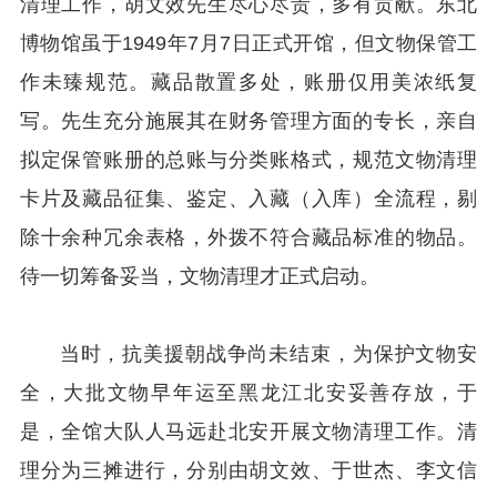
清理工作，胡文效先生尽心尽责，多有贡献。东北
博物馆虽于1949年7月7日正式开馆，但文物保管工
作未臻规范。藏品散置多处，账册仅用美浓纸复
写。先生充分施展其在财务管理方面的专长，亲自
拟定保管账册的总账与分类账格式，规范文物清理
卡片及藏品征集、鉴定、入藏（入库）全流程，剔
除十余种冗余表格，外拨不符合藏品标准的物品。
待一切筹备妥当，文物清理才正式启动。
当时，抗美援朝战争尚未结束，为保护文物安
全，大批文物早年运至黑龙江北安妥善存放，于
是，全馆大队人马远赴北安开展文物清理工作。清
理分为三摊进行，分别由胡文效、于世杰、李文信