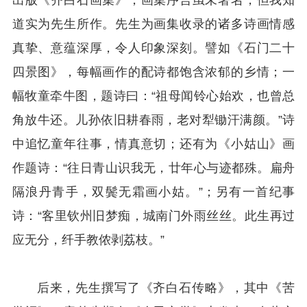
道实为先生所作。先生为画集收录的诸多诗画情感
真挚、意蕴深厚，令人印象深刻。譬如《石门二十
四景图》，每幅画作的配诗都饱含浓郁的乡情；一
幅牧童牵牛图，题诗曰：“祖母闻铃心始欢，也曾总
角放牛还。儿孙依旧耕春雨，老对犁锄汗满颜。”诗
中追忆童年往事，情真意切；还有为《小姑山》画
作题诗：“往日青山识我无，廿年心与迹都殊。扁舟
隔浪丹青手，双鬓无霜画小姑。”；另有一首纪事
诗：“客里钦州旧梦痴，城南门外雨丝丝。此生再过
应无分，纤手教侬剥荔枝。”
后来，先生撰写了《齐白石传略》，其中《苦