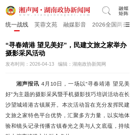
统一战线
芙蓉文苑
融媒影音
2026全国两会
“寻春靖港 望见美好”，民建文旅之家举办
摄影采风活动
发布时间：2026-04-13
编辑：湖南政协新闻网
湘声报讯
4
月
10
日，一场以“寻春靖港 望见美
好”为主题的摄影采风暨手机摄影技巧培训活动在
长
沙望城
靖港古镇展开。本次活动旨在充分发挥民建
文旅之家特色平台优势，汇聚多方力量，以实地体
验和镜头记录传播古镇春光之美与人文底蕴，持续