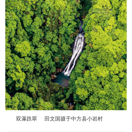
双瀑跌翠 田文国摄于中方县小岩村