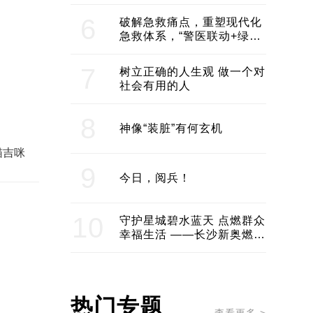
领企业不断发展创新 助推构
建医美产业良性生态圈
6
破解急救痛点，重塑现代化
急救体系，“警医联动+绿波
通行”：长沙急救系统化提速
7
树立正确的人生观 做一个对
社会有用的人
8
神像“装脏”有何玄机
猫吉咪
9
今日，阅兵！
10
守护星城碧水蓝天 点燃群众
幸福生活 ——长沙新奥燃气
服务经济社会发展纪实
热门专题