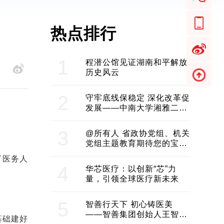
热点排行
1
程潜公馆见证湖南和平解放
历史风云
2
守牢底线保稳定 深化改革促
发展——中南大学湘雅二医
院2024年工作综述
。
3
@所有人 省政协党组、机关
党组主题教育期待您的宝贵
意见和建议
了医务人
4
华芯医疗：以创新“芯”力
量，引领全球医疗新未来
5
智善行天下 初心铸医美
——智善集团创始人王智带
基础建好