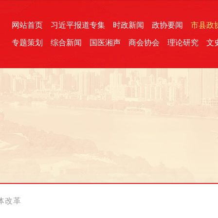
网站首页
习近平报道专集
时政新闻
政协要闻
市县政
专题策划
综合新闻
国医湘声
商会协会
理论研究
文
统一战线
芙蓉文苑
融媒影音
2026全国两会
各地政协
“四同四立”主题活动
三湘生态
产学研
国学经典
体改革