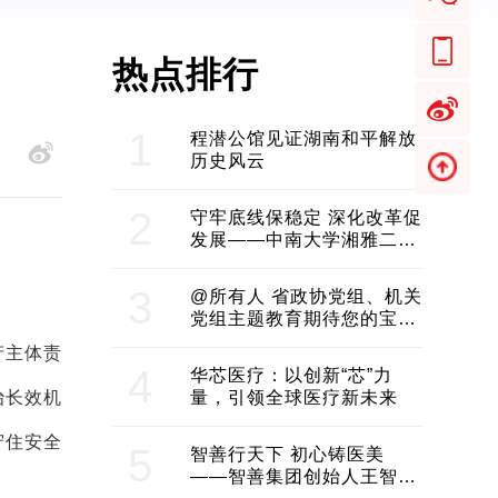
热点排行
1
程潜公馆见证湖南和平解放
历史风云
2
守牢底线保稳定 深化改革促
发展——中南大学湘雅二医
院2024年工作综述
3
@所有人 省政协党组、机关
党组主题教育期待您的宝贵
意见和建议
产主体责
4
华芯医疗：以创新“芯”力
治长效机
量，引领全球医疗新未来
守住安全
5
智善行天下 初心铸医美
——智善集团创始人王智带