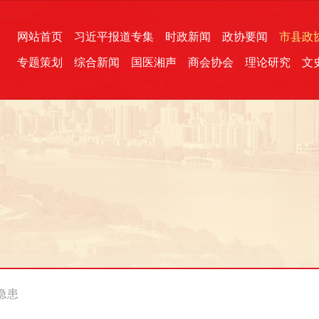
网站首页
习近平报道专集
时政新闻
政协要闻
市县政
专题策划
综合新闻
国医湘声
商会协会
理论研究
文
统一战线
芙蓉文苑
融媒影音
2026全国两会
各地政协
“四同四立”主题活动
三湘生态
产学研
国学经典
隐患