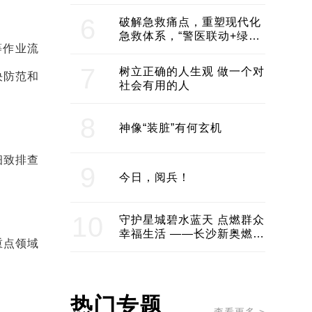
领企业不断发展创新 助推构
建医美产业良性生态圈
6
破解急救痛点，重塑现代化
急救体系，“警医联动+绿波
等作业流
通行”：长沙急救系统化提速
7
树立正确的人生观 做一个对
决防范和
社会有用的人
8
神像“装脏”有何玄机
细致排查
9
今日，阅兵！
10
守护星城碧水蓝天 点燃群众
幸福生活 ——长沙新奥燃气
重点领域
服务经济社会发展纪实
热门专题