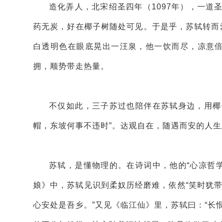
造化弄人，北宋绍圣四年（1097年），一道
药无炭，好在椰子树随处可见。于是乎，苏轼转而
白透明色在眼底晃出一汪泉，他一饮而尽，凉意倍
拥，顺势带走热量。
不仅如此，三子苏过也陪伴在苏轼身边，用椰
帽，东坡何事不违时”。达观自在，随遇而安的人
苏轼，是懂物理的。在诗词中，他的“心凉哲
娘》中，苏轼见识到柔奴历经磨难，依然“笑时犹带
心安处是吾乡。”又见《临江仙》里，苏轼曰：“长