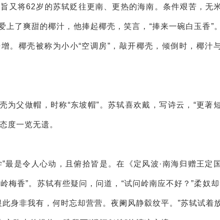
圣旨又将62岁的苏轼贬往更南、更热的海南。条件艰苦，无
爱上了爽甜的椰汁，他捧起椰壳，笑言，“捧来一碗白玉香”
增。椰壳被称为小小“空调房”，敲开椰壳，倾倒时，椰汁
壳为父做帽，时称“东坡帽”。苏轼喜欢戴，写诗云，“更著
生态度一览无遗。
学”最是令人心动，且俯拾皆是。在《定风波·南海归赠王定
岭梅香”。苏轼有些疑问，问道，“试问岭南应不好？”柔奴却
恨此身非我有，何时忘却营营。夜阑风静縠纹平。”苏轼试着