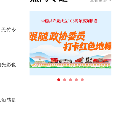
查看更多 >
，无竹令
的光影也
人触感是