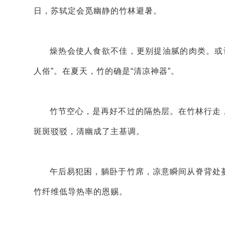
日，苏轼定会觅幽静的竹林避暑。
燥热会使人食欲不佳，更别提油腻的肉类。或
人俗”。在夏天，竹的确是“清凉神器”。
竹节空心，是再好不过的隔热层。在竹林行走
斑斑驳驳，清幽成了主基调。
午后易犯困，躺卧于竹席，凉意瞬间从脊背处
竹纤维低导热率的恩赐。