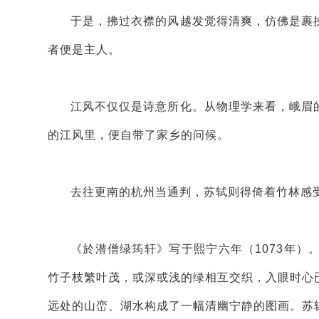
于是，拂过衣襟的风越发觉得清爽，仿佛是裹
者便是主人。
江风不仅仅是诗意所化。从物理学来看，峨眉
的江风里，便自带了家乡的问候。
去往更南的杭州当通判，苏轼则得倚着竹林感
《於潜僧绿筠轩》写于熙宁六年（1073年
竹子枝繁叶茂，或深或浅的绿相互交织，入眼时心
远处的山峦、湖水构成了一幅清幽宁静的图画。苏