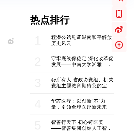
热点排行
1
程潜公馆见证湖南和平解放
历史风云
2
守牢底线保稳定 深化改革促
发展——中南大学湘雅二医
院2024年工作综述
3
@所有人 省政协党组、机关
党组主题教育期待您的宝贵
意见和建议
4
华芯医疗：以创新“芯”力
量，引领全球医疗新未来
5
智善行天下 初心铸医美
——智善集团创始人王智带