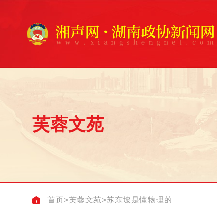
芙蓉文苑
首页
>
芙蓉文苑
>
苏东坡是懂物理的