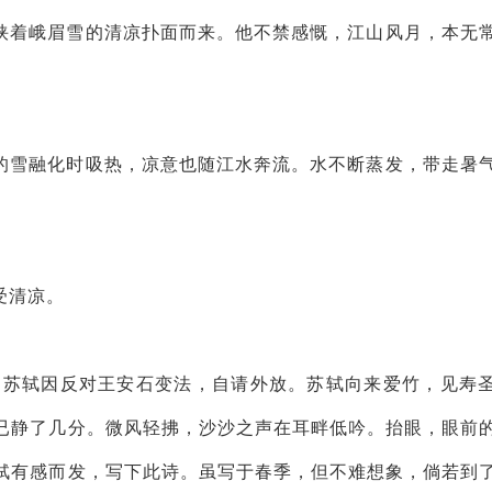
挟着峨眉雪的清凉扑面而来。他不禁感慨，江山风月，本无
的雪融化时吸热，凉意也随江水奔流。水不断蒸发，带走暑
受清凉。
）。苏轼因反对王安石变法，自请外放。苏轼向来爱竹，见寿
已静了几分。微风轻拂，沙沙之声在耳畔低吟。抬眼，眼前
轼有感而发，写下此诗。虽写于春季，但不难想象，倘若到