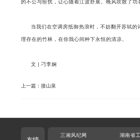
的不公与纷扰，让心随着江波舒展。晚风吹散了功名
当我们在空调房抵御热浪时，不妨翻开苏轼的
理存在的竹林，在你我心间种下永恒的清凉。
文 | 刁李娴
上一篇：接山泉
三湘风纪网
湖南省
友情