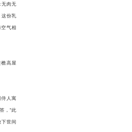
米无肉无
。这份乳
与空气相
短檐高屋
国侍人寓
答，“此
放下世间