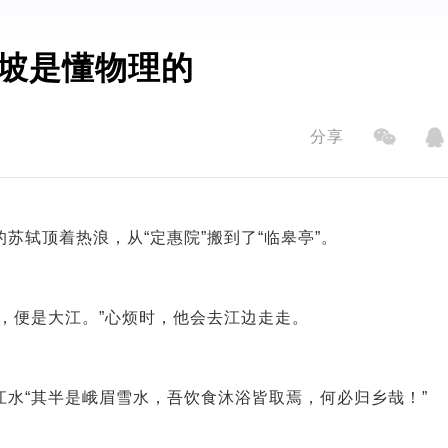
坡是懂物理的
分享
苏轼顶着热浪，从“定惠院”搬到了“临皋亭”。
，便是大江。”心烦时，他会去江边走走。
水“其半是峨眉雪水，吾饮食沐浴皆取焉，何必归乡哉！”