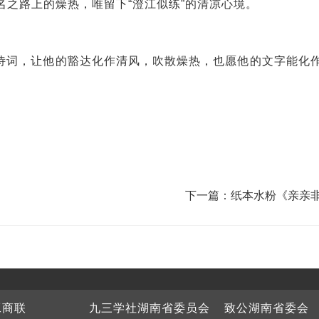
之路上的燥热，唯留下“澄江似练”的清凉心境。
诗词，让他的豁达化作清风，吹散燥热，也愿他的文字能化
下一篇：纸本水粉《亲亲
工商联
九三学社湖南省委员会
致公湖南省委会