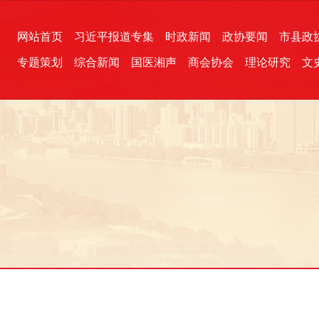
网站首页
习近平报道专集
时政新闻
政协要闻
市县政
专题策划
综合新闻
国医湘声
商会协会
理论研究
文
统一战线
芙蓉文苑
融媒影音
2026全国两会
各地政协
“四同四立”主题活动
三湘生态
产学研
国学经典