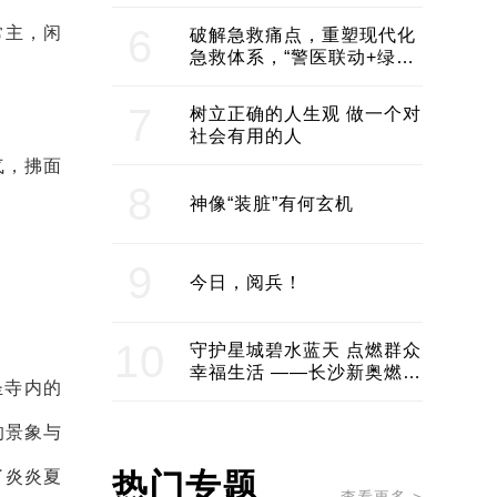
领企业不断发展创新 助推构
建医美产业良性生态圈
6
常主，闲
破解急救痛点，重塑现代化
急救体系，“警医联动+绿波
通行”：长沙急救系统化提速
7
树立正确的人生观 做一个对
社会有用的人
气，拂面
8
神像“装脏”有何玄机
9
今日，阅兵！
10
守护星城碧水蓝天 点燃群众
幸福生活 ——长沙新奥燃气
圣寺内的
服务经济社会发展纪实
的景象与
了炎炎夏
热门专题