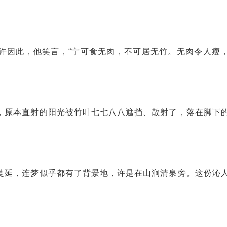
许因此，他笑言，“宁可食无肉，不可居无竹。无肉令人瘦
，原本直射的阳光被竹叶七七八八遮挡、散射了，落在脚下
蔓延，连梦似乎都有了背景地，许是在山涧清泉旁。这份沁