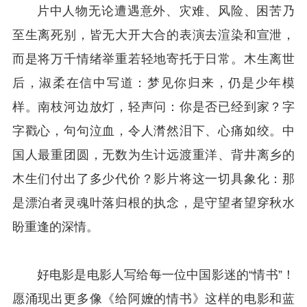
片中人物无论遭遇意外、灾难、风险、困苦乃
至生离死别，皆无大开大合的表演去渲染和宣泄，
而是将万千情绪举重若轻地寄托于日常。木生离世
后，淑柔在信中写道：梦见你归来，仍是少年模
样。南枝河边放灯，轻声问：你是否已经到家？字
字戳心，句句泣血，令人潸然泪下、心痛如绞。中
国人最重团圆，无数为生计远渡重洋、背井离乡的
木生们付出了多少代价？影片将这一切具象化：那
是漂泊者灵魂叶落归根的执念，是守望者望穿秋水
盼重逢的深情。
好电影是电影人写给每一位中国影迷的“情书”！
愿涌现出更多像《给阿嬤的情书》这样的电影和蓝