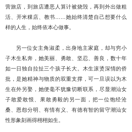
营旅店，到旅店遭恶人算计被烧毁，再到外出做粗
活、开米粿店、教书……她始终清楚自己想要什么
样的人生，始终依本心做事。
另一位女主角淑柔，出身地主家庭，却与穷小
子木生私奔，她美丽、勇敢、坚忍、善良，数十年
如一日独自拉扯三个孩子长大。木生滚烫深情的侨
批，是她精神与物质的双重支撑，可一旦误以为木
生在外另娶，她便毫不犹豫切断联系，尽显潮汕女
子敢爱敢恨、果敢勇毅的另一面，把一位饱经沧
桑、恩怨分明、有情有义、有德有智的留守潮汕女
性形象刻画得栩栩如生。