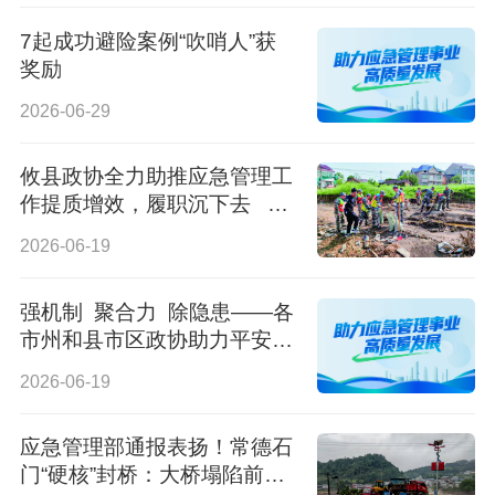
7起成功避险案例“吹哨人”获
奖励
2026-06-29
攸县政协全力助推应急管理工
作提质增效，履职沉下去 共
织安全网
2026-06-19
强机制 聚合力 除隐患——各
市州和县市区政协助力平安湖
南建设
2026-06-19
应急管理部通报表扬！常德石
门“硬核”封桥：大桥塌陷前，