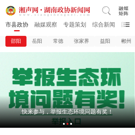
市县政协
融媒观察
专题策划
综合新闻
国医
邵阳
岳阳
常德
张家界
益阳
郴州
快来参与，举报生态环境问题有奖！