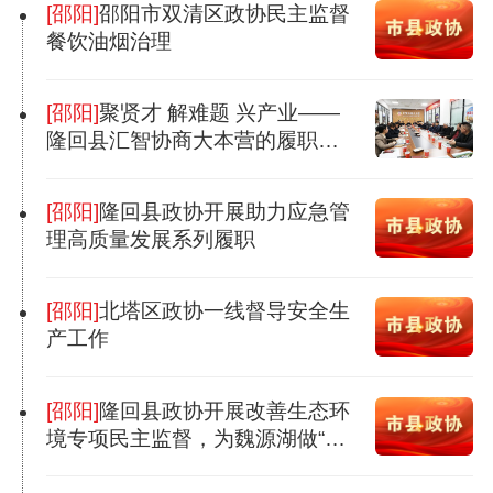
[邵阳]
邵阳市双清区政协民主监督
餐饮油烟治理
[邵阳]
聚贤才 解难题 兴产业——
隆回县汇智协商大本营的履职实
践
[邵阳]
隆回县政协开展助力应急管
理高质量发展系列履职
[邵阳]
北塔区政协一线督导安全生
产工作
[邵阳]
隆回县政协开展改善生态环
境专项民主监督，为魏源湖做“生
态体检”