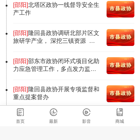
[邵阳]
北塔区政协一线督导安全生
产工作
[邵阳]
隆回县政协调研北部片区文
旅研学产业， 深挖三镇资源 融
合三色发展
[邵阳]
邵东市政协闭环式项目化助
力应急管理工作，多点发力监督
助推隐患整改
[邵阳]
隆回县政协开展专项监督和
重点提案督办
[邵阳]
洞口县政协全力助推应急管
首页
最新
影音
商城
理事业高质量发展，以政协之能
筑牢安全之基