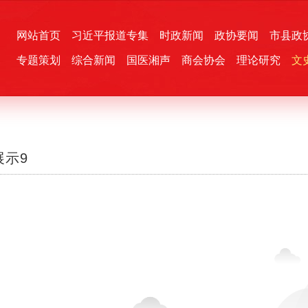
网站首页
习近平报道专集
时政新闻
政协要闻
市县政
专题策划
综合新闻
国医湘声
商会协会
理论研究
文
统一战线
芙蓉文苑
融媒影音
2026全国两会
各地政协
“四同四立”主题活动
三湘生态
产学研
国学经典
展示9