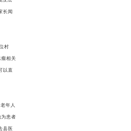
家长闻
位村
巴瘤相关
可以直
者老年人
他为患者
去县医