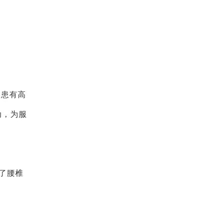
民患有高
动，为服
了腰椎