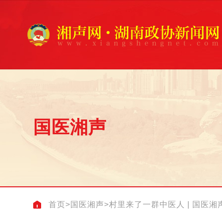
国医湘声
首页
>
国医湘声
>
村里来了一群中医人 | 国医湘