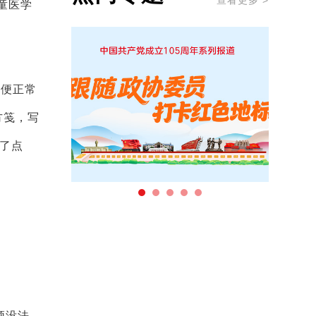
查看更多 >
童医学
大便正常
方笺，写
了点
频没法