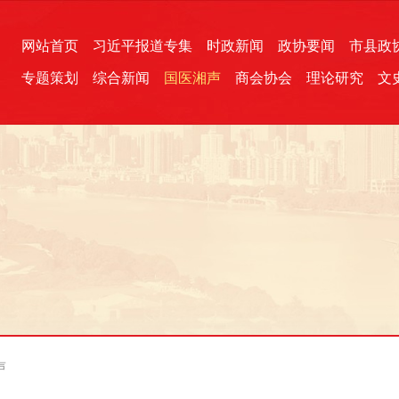
网站首页
习近平报道专集
时政新闻
政协要闻
市县政
专题策划
综合新闻
国医湘声
商会协会
理论研究
文
统一战线
芙蓉文苑
融媒影音
2026全国两会
各地政协
“四同四立”主题活动
三湘生态
产学研
国学经典
声