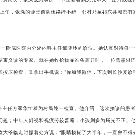
一上午，张涤的诊桌前队伍络绎不绝，邻村乃至祁东县城都有
第一附属医院内分泌内科主任邹晓玲的诊位。她认真对待每一
结束义诊的专家。就在她收拾物品准备离开时，一位曾患淋
其按压检查，又拿出手机说：“你加我微信，下次到长沙复诊
科主任方家华忙着为村民逐一检查。他介绍，这次接诊的患
问题；中年人斜视和视疲劳较普遍；小孩则多为屈光不正。
位大爷临走时攥着处方说：“眼睛模糊了大半年，一直舍不得