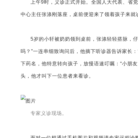
上午9时，义诊正式开始。全国人大代表、省
中心主任张涤刚落座，桌前便迎来了领着孩子来就
5岁的小轩被奶奶领到桌前，张涤轻轻搭脉，
吗？”一连串细致询问后，他摘下听诊器告诉家长：
下药名，他特意转向孩子，放慢语速叮嘱：“小朋
头，他才叫下一位患者来看诊。
专家义诊现场。
面对一位想通过手机图片和视频请专家远程诊