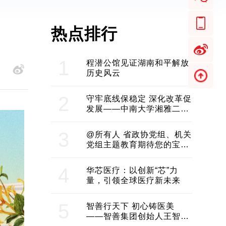
热点排行
1
程潜公馆见证湖南和平解放
历史风云
2
守牢底线保稳定 深化改革促
发展——中南大学湘雅二医
院2024年工作综述
3
@所有人 省政协党组、机关
党组主题教育期待您的宝贵
意见和建议
4
华芯医疗：以创新“芯”力
量，引领全球医疗新未来
5
智善行天下 初心铸医美
——智善集团创始人王智带