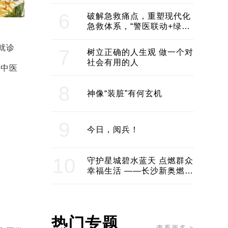
领企业不断发展创新 助推构
建医美产业良性生态圈
6
破解急救痛点，重塑现代化
急救体系，“警医联动+绿波
通行”：长沙急救系统化提速
就诊
7
树立正确的人生观 做一个对
社会有用的人
质中医
8
神像“装脏”有何玄机
9
今日，阅兵！
10
守护星城碧水蓝天 点燃群众
幸福生活 ——长沙新奥燃气
服务经济社会发展纪实
热门专题