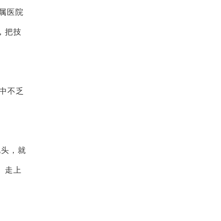
属医院
，把技
中不乏
地头，就
、走上