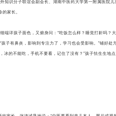
党外知识分子联谊会副会长、湖南中医药大学第一附属医院儿
诊的家长。
仔细端详孩子面色，又俯身问：“吃饭怎么样？睡觉打鼾吗？
“孩子有鼻炎，影响到专注力了，学习也会受影响。”铺好处
友，冰的不能吃，手机不要看，记住了没有？”孩子怯生生地点
断的家长，张涤诚恳地说：“中医要看到患儿本人，图片或视