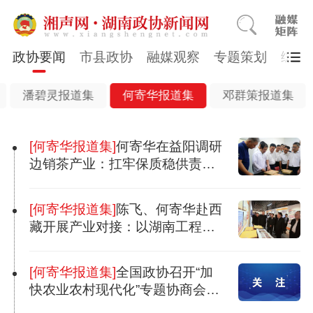
政协要闻
市县政协
融媒观察
专题策划
综合
潘碧灵报道集
何寄华报道集
邓群策报道集
[何寄华报道集]
何寄华在益阳调研
边销茶产业：扛牢保质稳供责
任，推动转型发展
[何寄华报道集]
陈飞、何寄华赴西
藏开展产业对接：以湖南工程机
械力量服务重大工程建设
[何寄华报道集]
全国政协召开“加
快农业农村现代化”专题协商会，
何寄华作交流发言