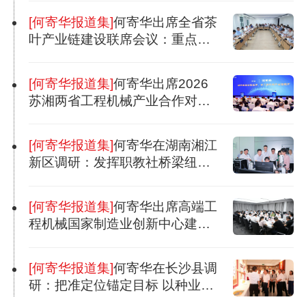
[何寄华报道集]
何寄华出席全省茶
叶产业链建设联席会议：重点实
施五大行动，推动“五彩湘茶”实现
新突破
[何寄华报道集]
何寄华出席2026
苏湘两省工程机械产业合作对接
会
[何寄华报道集]
何寄华在湖南湘江
新区调研：发挥职教社桥梁纽带
作用，推动产教融合与校企协同
育人
[何寄华报道集]
何寄华出席高端工
程机械国家制造业创新中心建设
协调会议：加快打造工程机械产
业技术创新高地
[何寄华报道集]
何寄华在长沙县调
研：把准定位锚定目标 以种业振
兴助推乡村全面振兴