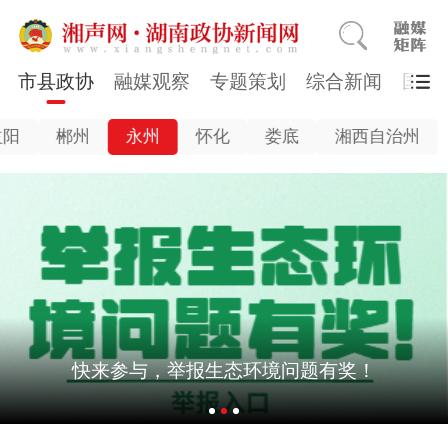
市县政协
融媒观察
专题策划
综合新闻
国医
益阳
郴州
永州
怀化
娄底
湘西自治州
快来参与，举报生态环境问题有奖！