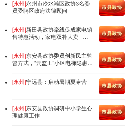
[永州]
永州市冷水滩区政协3名委
员受聘区政府法律顾问
[永州]
新田县政协牵线促成家电销
售特惠活动，家电双补大卖 让
利实惠市民
[永州]
东安县政协委员创新民主监
督方式，“云监工”小区电梯隐患整
改
[永州]
宁远县：启动暑期夏令营
[永州]
东安县政协调研中小学生心
理健康工作