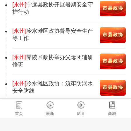
[永州]
宁远县政协开展暑期安全守
护行动
[永州]
冷水滩区政协督导安全生产
等工作
[永州]
零陵区政协举办父母团辅研
修班
[永州]
冷水滩区政协：筑牢防溺水
安全防线
[永州]
双牌县政协：开展文物保护
首页
最新
影音
商城
专题调研