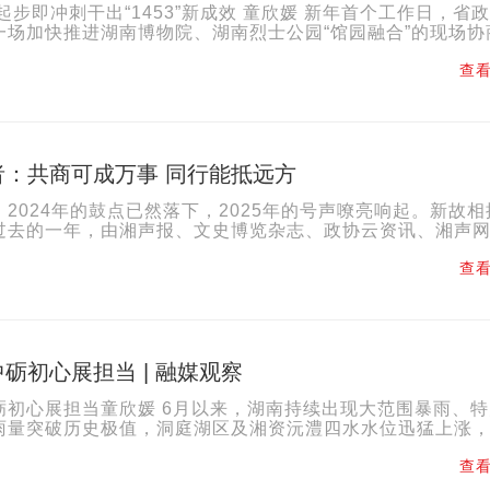
起步即冲刺干出“1453”新成效 童欣媛 新年首个工作日，省
一场加快推进湖南博物院、湖南烈士公园“馆园融合”的现场协
品牌建设的专题调研，向全省政协人发出...
查看
者：共商可成万事 同行能抵远方
2024年的鼓点已然落下，2025年的号声嘹亮响起。新故相
过去的一年，由湘声报、文史博览杂志、政协云资讯、湘声网
、政协云公众号、视频号等构成的湖南政协融媒矩阵，为您奉..
查看
砺初心展担当 | 融媒观察
砺初心展担当童欣媛 6月以来，湖南持续出现大范围暴雨、特
雨量突破历史极值，洞庭湖区及湘资沅澧四水水位迅猛上涨
常严峻。大汛当前，全省上下戮力同心、全力以赴。湖...
查看