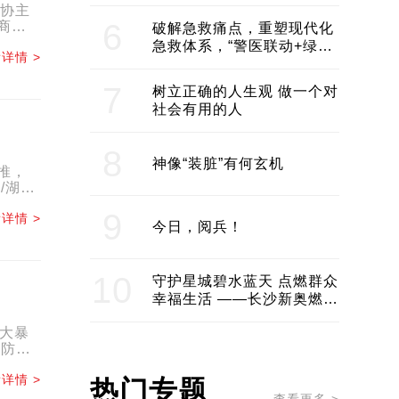
领企业不断发展创新 助推构
政协主
建医美产业良性生态圈
6
商，
破解急救痛点，重塑现代化
急救体系，“警医联动+绿波
详情 >
通行”：长沙急救系统化提速
7
树立正确的人生观 做一个对
社会有用的人
8
神像“装脏”有何玄机
推，
/湖南
.
9
详情 >
今日，阅兵！
10
守护星城碧水蓝天 点燃群众
幸福生活 ——长沙新奥燃气
服务经济社会发展纪实
大暴
，防汛
详情 >
热门专题