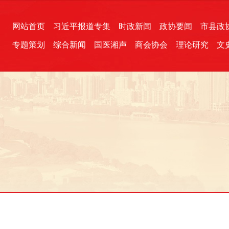
网站首页
习近平报道专集
时政新闻
政协要闻
市县政
专题策划
综合新闻
国医湘声
商会协会
理论研究
文
统一战线
芙蓉文苑
融媒影音
2026全国两会
各地政协
“四同四立”主题活动
三湘生态
产学研
国学经典