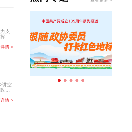
查看更多 >
有力支
发挥基
.
详情 >
少讲空
省政协
详情 >