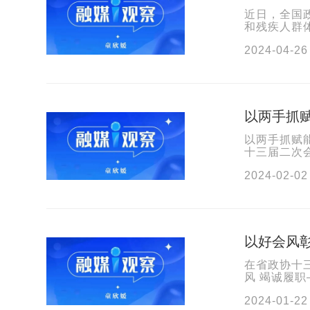
近日，全国
和残疾人群
政协高度重视
2024-04-26
以两手抓赋能
以两手抓赋能
十三届二次
——找准服
2024-02-02
以好会风
在省政协十
风 竭诚履
处着手，为
2024-01-22