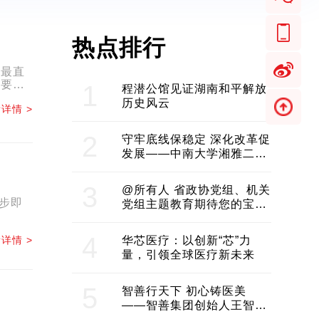
热点排行
和最直
然要
1
程潜公馆见证湖南和平解放
...
历史风云
详情 >
2
守牢底线保稳定 深化改革促
发展——中南大学湘雅二医
院2024年工作综述
3
@所有人 省政协党组、机关
步即
党组主题教育期待您的宝贵
意见和建议
4
详情 >
华芯医疗：以创新“芯”力
量，引领全球医疗新未来
5
智善行天下 初心铸医美
——智善集团创始人王智带