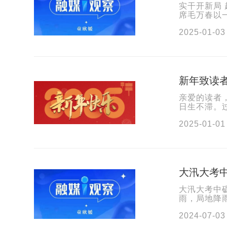
实干开新局 
席毛万春以
一次政协工作
2025-01-03
新年致读
亲爱的读者，
日生不滞。
政协新闻网
2025-01-01
大汛大考中
大汛大考中
雨，局地降
抗灾形势异
2024-07-03