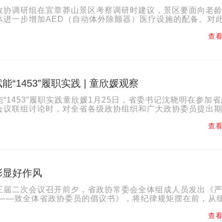
政协调研组在宜章莽山景区考察调研时建议，景区要面向老
体进一步增加AED（自动体外除颤器）医疗设施的配备。对
，迅速对接有关单位，助推莽山新增AED设备。目前，省红十
查看
“1453”履职实践 | 童欣媛观察
“1453”履职实践童欣媛1月25日，省委书记沈晓明在参加
会议联组讨论时，对全省各级政协组织和广大政协委员提出
务经济建设这一中心工作和高质量发展这一首要任务的着力点..
查看
彰显好作风
三届二次会议召开前夕，省政协常委会全体组成人员发出《
职——致全体省政协委员的倡议书》，将纪律规矩摆在前，从
大会全程开出好作风、开出高质量奠定坚实基础。会议是人...
查看