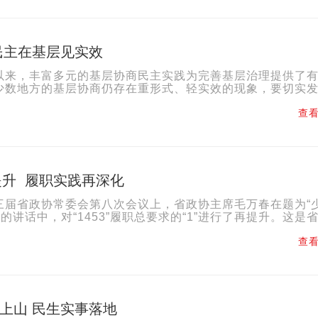
民主在基层见实效
以来，丰富多元的基层协商民主实践为完善基层治理提供了
少数地方的基层协商仍存在重形式、轻实效的现象，要切实
会治理中的重要作用。畅通协商渠道，提高群众参与度。要畅..
查看
”再提升 履职实践再深化
三届省政协常委会第八次会议上，省政协主席毛万春在题为“
”的讲话中，对“1453”履职总要求的“1”进行了再提升。这是
习近平总书记考察湖南重要讲话和指示精神，结合...
查看
“救命神器”上山 民生实事落地