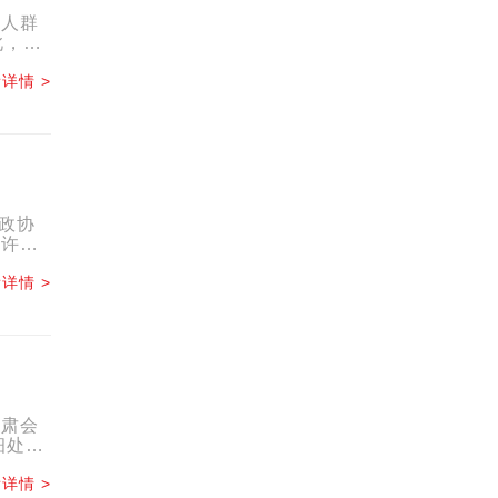
龄人群
此，省
...
详情 >
省政协
期许
.
详情 >
严肃会
细处实
详情 >