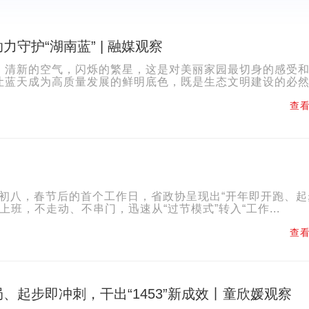
力守护“湖南蓝” | 融媒观察
，清新的空气，闪烁的繁星，这是对美丽家园最切身的感受
让蓝天成为高质量发展的鲜明底色，既是生态文明建设的必
人民群众美好生活期待的庄严回应。在这场全民参与的蓝天保卫
查看
初八，春节后的首个工作日，省政协呈现出“开年即开跑、起
班，不走动、不串门，迅速从“过节模式”转入“工作...
查看
、起步即冲刺，干出“1453”新成效丨童欣媛观察