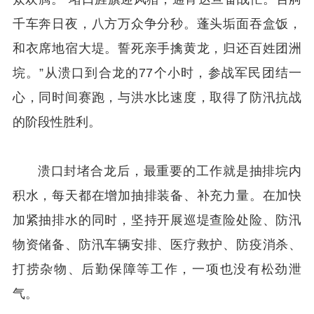
千车奔日夜，八方万众争分秒。蓬头垢面吞盒饭，
和衣席地宿大堤。誓死亲手擒黄龙，归还百姓团洲
垸。”从溃口到合龙的77个小时，参战军民团结一
心，同时间赛跑，与洪水比速度，取得了防汛抗战
的阶段性胜利。
溃口封堵合龙后，最重要的工作就是抽排垸内
积水，每天都在增加抽排装备、补充力量。在加快
加紧抽排水的同时，坚持开展巡堤查险处险、防汛
物资储备、防汛车辆安排、医疗救护、防疫消杀、
打捞杂物、后勤保障等工作，一项也没有松劲泄
气。