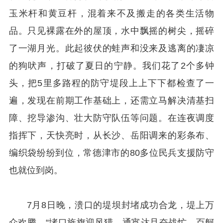
玉米杆和黄豆杆，混着来不及搬走的各类生活物
品。只见裸露在外的屋顶，水中飘摇的树尖，摇碎
了一湖月光。此起彼伏的蛙声和没来及逃离的凄凉
的狗吠声，打破了夏日的宁静。我们花了2个多钟
头，把5里多路程的防守堤段上上下下都检查了一
遍，发现在前期工作基础上，还需立马解决清基扫
障、挖导渗沟、壮大防守队伍等问题。在连夜调度
指挥下，天快亮时，从长沙、岳阳调来的彩条布、
编织袋纷纷到位，常德津市的80多位民兵支援防守
也就位到岗。
7月8日晚，溃口的堤坝封堵成功合龙，堤上万
众欢腾。“堵口旌旗迎风猎，通宵达旦奋战忙。百舸