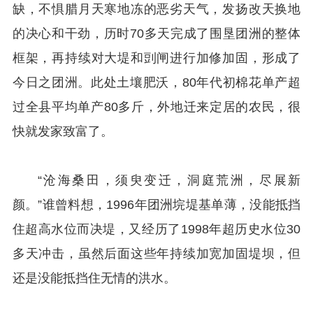
缺，不惧腊月天寒地冻的恶劣天气，发扬改天换地
的决心和干劲，历时70多天完成了围垦团洲的整体
框架，再持续对大堤和剅闸进行加修加固，形成了
今日之团洲。此处土壤肥沃，80年代初棉花单产超
过全县平均单产80多斤，外地迁来定居的农民，很
快就发家致富了。
“沧海桑田，须臾变迁，洞庭荒洲，尽展新
颜。”谁曾料想，1996年团洲垸堤基单薄，没能抵挡
住超高水位而决堤，又经历了1998年超历史水位30
多天冲击，虽然后面这些年持续加宽加固堤坝，但
还是没能抵挡住无情的洪水。