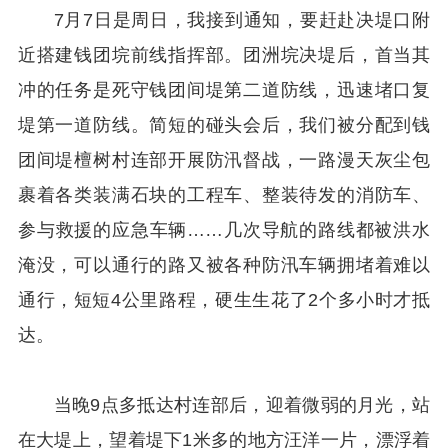
7月7日是周日，我接到通知，要赶赴决堤口附
近搭建钱团垸前线指挥部。团洲垸决堤后，首当其
冲的任务是死守钱团间堤第二道防线，迅速堵口复
堤第一道防线。简短的碰头会后，我们被分配到钱
团间堤檀树村连部开展防汛督战，一路漫天灰尘包
裹着各类装满石块的工程车、整装待发的消防车、
参与救援的应急车辆……几次导航的路线都被洪水
淹没，可以通行的路又被各种防汛车辆拥堵着难以
通行，短短4公里路程，硬生生花了2个多小时才抵
达。
当晚9点多抵达村连部后，迎着微弱的月光，站
在大堤上，望着堤下1米多的地方汪洋一片，漂浮着