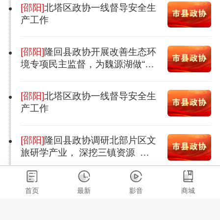
[邵阳]
北塔区政协一线督导安全生
产工作
[邵阳]
隆回县政协开展改善生态环
境专项民主监督，为魏源湖做“生
态体检”
[邵阳]
北塔区政协一线督导安全生
产工作
[邵阳]
隆回县政协调研北部片区文
旅研学产业， 深挖三镇资源 融
合三色发展
[邵阳]
邵东市政协闭环式项目化助
首页
最新
影音
商城
力应急管理工作，多点发力监督
助推隐患整改