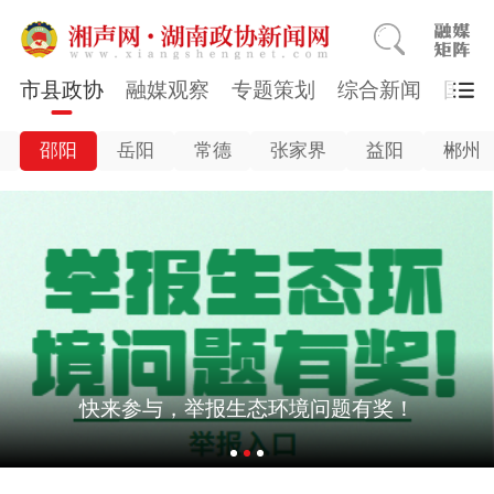
市县政协
融媒观察
专题策划
综合新闻
国医
邵阳
岳阳
常德
张家界
益阳
郴州
快来参与，举报生态环境问题有奖！