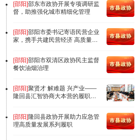
[邵阳]
邵东市政协开展专项调研监
督，助推强化城市精细化管理
[邵阳]
邵阳市委书记寄语民营企业
家，携手共建民营经济 高质量发
展特色市
[邵阳]
邵阳市双清区政协民主监督
餐饮油烟治理
[邵阳]
聚贤才 解难题 兴产业——
隆回县汇智协商大本营的履职实
践
[邵阳]
隆回县政协开展助力应急管
理高质量发展系列履职