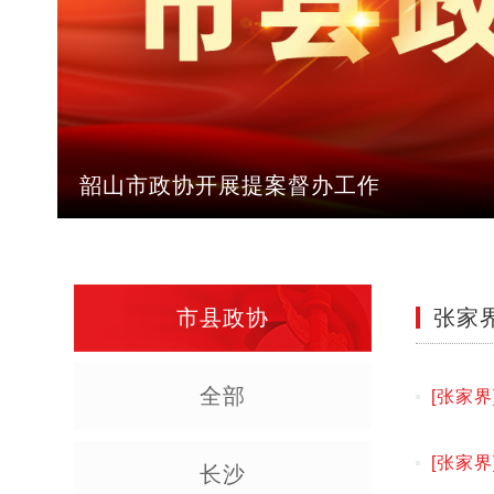
韶山市政协开展提案督办工作
市县政协
张家
全部
[张家界
综述
[张家界
长沙