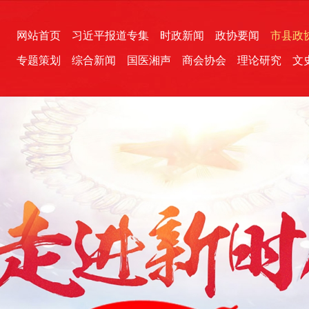
网站首页
习近平报道专集
时政新闻
政协要闻
市县政
专题策划
综合新闻
国医湘声
商会协会
理论研究
文
统一战线
芙蓉文苑
融媒影音
2026全国两会
各地政协
“四同四立”主题活动
三湘生态
产学研
国学经典