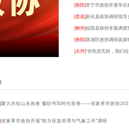
[衡阳]
常宁市政协开展学生
[娄底]
新化县政协调研指导
[郴州]
桂阳县政协专题调度
[衡阳]
蒸湘区政协调研蔬菜
[永州]
“你焦虑无助，我们拉
界
]
聚力共绘山水画卷 履职书写时代答卷——张家界市政协20
]
张家界市政协开展“助力应急管理与气象工作”调研