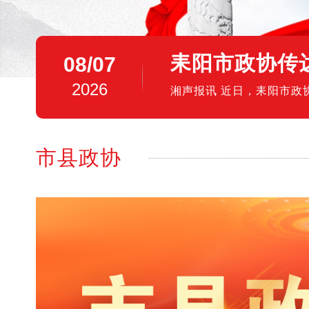
耒阳市政协传
08/07
2026
湘声报讯 近日，耒阳市
署贯彻落实工作。会议集中
市县
政协