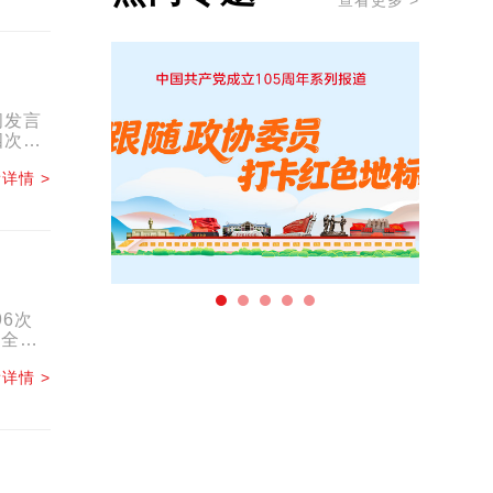
查看更多 >
闻发言
四次会
.
详情 >
6次
湘全国
...
详情 >