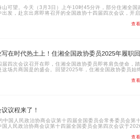
春山可望。今天（3月3日）上午10时45分许，部分住湘全国
中出发，赴京出席即将召开的全国政协十四届四次会议，开
。 过去一年，住湘全国政协委员心怀“国之大者”，情...
查看
写在时代热土上！住湘全国政协委员2025年履职
四届四次会议召开在即，住湘全国政协委员即将肩负使命，
赴这场共商国是的盛会。回望2025年，住湘全国政协委员始
”、情牵“省之大计”、心系“民之关切”，以为国履职、为...
查看
会议议程来了！
开的中国人民政治协商会议第十四届全国委员会常务委员会第
中国人民政治协商会议第十四届全国委员会第四次会议于202
召开。建议会议的主要议程是：听取和审议中国人民政治协商.
查看