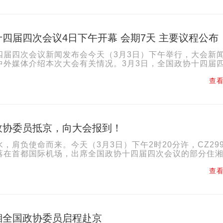
四届四次会议4日下午开幕 会期7天 主要议程公布
四届四次会议新闻发布会今天（3月3日）下午举行，大会新
中外媒体介绍本次大会有关情况。3月3日，全国政协十四届
会在北京人民大会堂举行。大会新闻发言人刘结一向中外媒体..
查看
政协委员抵京，向大会报到！
，肩负使命而来。今天（3月3日）下午2时20分许，CZ299
落在首都国际机场，出席全国政协十四届四次会议的部分住
利抵京。毛万春等委员已先期抵达，至此，全体住湘全国政协委
查看
湘全国政协委员启程赴京