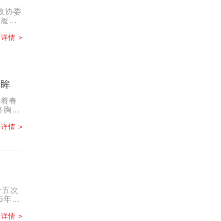
政协委
启履职
详情 >
回眸
踏着春
终胸
详情 >
十五次
6年3
..
详情 >