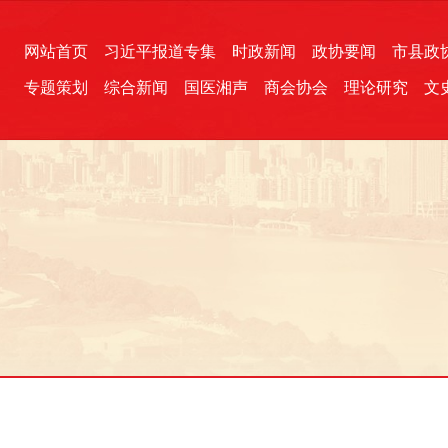
网站首页
习近平报道专集
时政新闻
政协要闻
市县政
专题策划
综合新闻
国医湘声
商会协会
理论研究
文
统一战线
芙蓉文苑
融媒影音
2026全国两会
各地政协
“四同四立”主题活动
三湘生态
产学研
国学经典