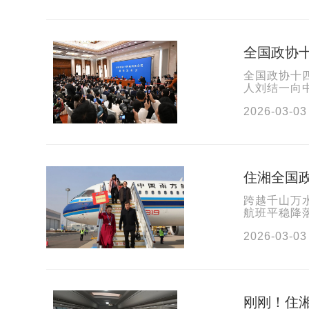
全国政协十
全国政协十
人刘结一向
议新闻发布
2026-03-03
住湘全国
跨越千山万水
航班平稳降
政协委员顺
2026-03-03
刚刚！住