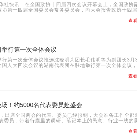
快讯：在全国政协十四届四次会议开幕会上，全国政协
政协第十四届全国委员会常务委员会，向大会报告政协十四
案工作情况。全国政协十四届三...
查看
团举行第一次全体会议
举行第一次全体会议推选沈晓明为团长毛伟明等为副团长3月
全国人大四次会议的湖南代表团在驻地举行第一次全体会议
大常委会主任沈晓明主持会议并讲话。会议推选沈晓明为十四..
查看
场！约5000名代表委员赴盛会
出席全国两会的代表、委员已经报到，大会准备工作全部
名代表委员，带着行囊里的调研、笔记本上的民意、行业一线的
天的盛会。 基层火热实践、群...
查看