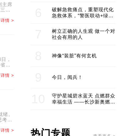
领企业不断发展创新 助推构
副主席
建医美产业良性生态圈
6
破解急救痛点，重塑现代化
届三次
急救体系，“警医联动+绿波
详情 >
通行”：长沙急救系统化提速
7
树立正确的人生观 做一个对
社会有用的人
8
神像“装脏”有何玄机
3日，
，省委
.
9
详情 >
今日，阅兵！
10
守护星城碧水蓝天 点燃群众
幸福生活 ——长沙新奥燃气
服务经济社会发展纪实
就绪。
思考，
详情 >
热门专题