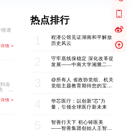
热点排行
详情请
1
程潜公馆见证湖南和平解放
历史风云
详情 >
2
守牢底线保稳定 深化改革促
发展——中南大学湘雅二医
院2024年工作综述
3
@所有人 省政协党组、机关
正到会
党组主题教育期待您的宝贵
况报告
意见和建议
.
详情 >
4
华芯医疗：以创新“芯”力
量，引领全球医疗新未来
5
智善行天下 初心铸医美
——智善集团创始人王智带