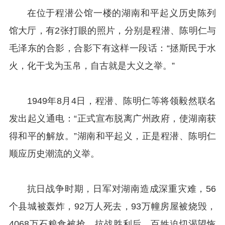
在位于程潜公馆一楼的湖南和平起义历史陈列
馆大厅，有2张打眼的照片，分别是程潜、陈明仁与
毛泽东的合影，合影下有这样一段话：“拯斯民于水
火，化干戈为玉帛，自古就是大义之举。”
1949年8月4日，程潜、陈明仁等将领毅然联名
发出起义通电：“正式宣布脱离广州政府，使湖南获
得和平的解放。”湖南和平起义，正是程潜、陈明仁
顺应历史潮流的义举。
抗日战争时期，日军对湖南造成深重灾难，56
个县城被轰炸，92万人死去，93万幢房屋被烧毁，
4068万石粮食被抢。抗战胜利后，百姓迫切渴望恢