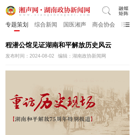
专题策划
综合新闻
国医湘声
商会协会
理论
程潜公馆见证湖南和平解放历史风云
发布时间：2024-08-02
编辑：湖南政协新闻网