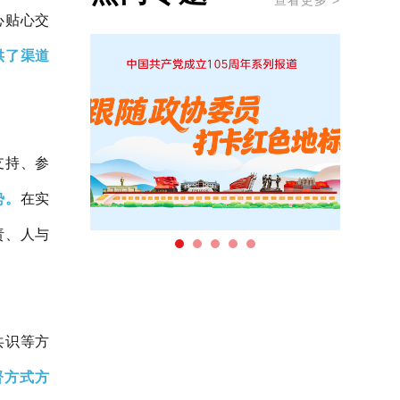
查看更多 >
心贴心交
供了渠道
支持、参
势。
在实
责、人与
共识等方
督方式方