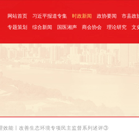
网站首页
习近平报道专集
时政新闻
政协要闻
市县政
专题策划
综合新闻
国医湘声
商会协会
理论研究
文
统一战线
芙蓉文苑
融媒影音
2026全国两会
各地政协
“四同四立”主题活动
三湘生态
产学研
国学经典
理效能丨改善生态环境专项民主监督系列述评③