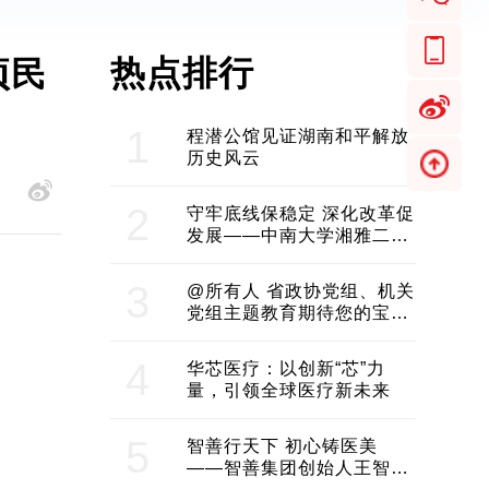
热点排行
项民
1
程潜公馆见证湖南和平解放
历史风云
2
守牢底线保稳定 深化改革促
发展——中南大学湘雅二医
院2024年工作综述
3
@所有人 省政协党组、机关
党组主题教育期待您的宝贵
意见和建议
4
华芯医疗：以创新“芯”力
量，引领全球医疗新未来
5
智善行天下 初心铸医美
——智善集团创始人王智带