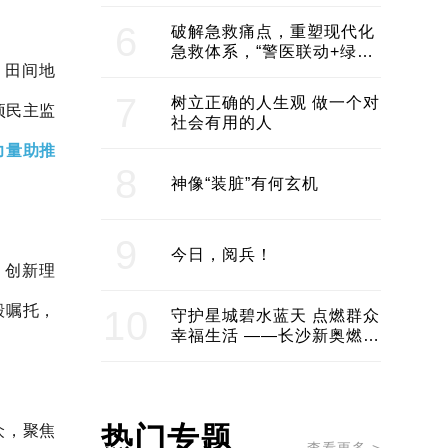
领企业不断发展创新 助推构
建医美产业良性生态圈
6
破解急救痛点，重塑现代化
急救体系，“警医联动+绿波
、田间地
通行”：长沙急救系统化提速
7
树立正确的人生观 做一个对
项民主监
社会有用的人
力量助推
8
神像“装脏”有何玄机
9
今日，阅兵！
、创新理
殷嘱托，
10
守护星城碧水蓝天 点燃群众
幸福生活 ——长沙新奥燃气
服务经济社会发展纪实
众，聚焦
热门专题