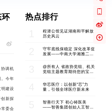
热点排行
态环
1
程潜公馆见证湖南和平解放
历史风云
2
守牢底线保稳定 深化改革促
发展——中南大学湘雅二医
院2024年工作综述
3
@所有人 省政协党组、机关
通协调机
党组主题教育期待您的宝贵
意见和建议
制。今年
4
华芯医疗：以创新“芯”力
文明建设
量，引领全球医疗新未来
督创新探
5
智善行天下 初心铸医美
——智善集团创始人王智带
协常委会