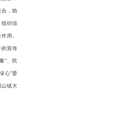
联合，助
。组织综
台作用。
好的宣传
量”、民
绿心”委
昭山镇大