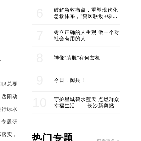
领企业不断发展创新 助推构
建医美产业良性生态圈
6
破解急救痛点，重塑现代化
急救体系，“警医联动+绿波
通行”：长沙急救系统化提速
7
树立正确的人生观 做一个对
社会有用的人
8
神像“装脏”有何玄机
。
9
今日，阅兵！
履职总要
、岳阳动
10
守护星城碧水蓝天 点燃群众
幸福生活 ——长沙新奥燃气
践行绿水
服务经济社会发展纪实
，专题研
抓落实，
热门专题