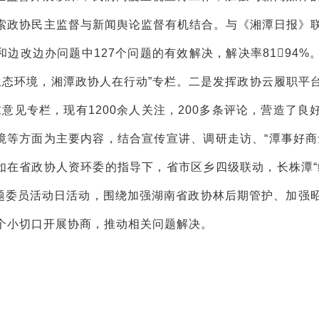
索政协民主监督与新闻舆论监督有机结合。与《湘潭日报》
边改边办问题中127个问题的有效解决，解决率8194%
生态环境，湘潭政协人在行动”专栏。二是发挥政协云履职平
意见专栏，现有1200余人关注，200多条评论，营造了良
境等方面为主要内容，结合宣传宣讲、调研走访、“潭事好商
如在省政协人资环委的指导下，省市区乡四级联动，长株潭“
主题委员活动日活动，围绕加强湖南省政协林后期管护、加强
个小切口开展协商，推动相关问题解决。