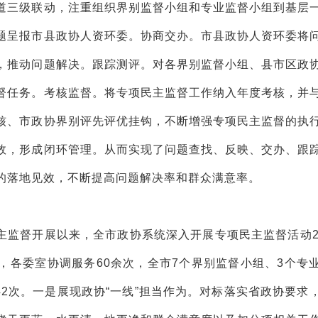
道三级联动，注重组织界别监督小组和专业监督小组到基层
题呈报市县政协人资环委。协商交办。市县政协人资环委将
，推动问题解决。跟踪测评。对各界别监督小组、县市区政
督任务。考核监督。将专项民主监督工作纳入年度考核，并
核、市政协界别评先评优挂钩，不断增强专项民主监督的执
效，形成闭环管理。从而实现了问题查找、反映、交办、跟
的落地见效，不断提高问题解决率和群众满意率。
主监督开展以来，全市政协系统深入开展专项民主监督活动2
次，各委室协调服务60余次，全市7个界别监督小组、3个专
42次。一是展现政协“一线”担当作为。对标落实省政协要求