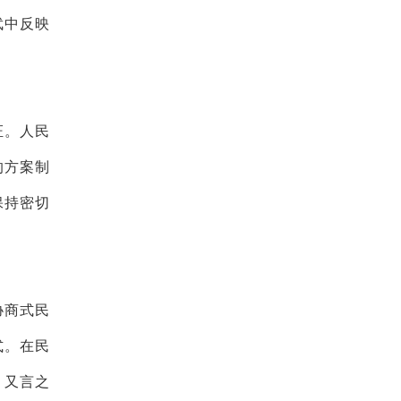
武中反映
证。人民
的方案制
保持密切
协商式民
式。在民
，又言之