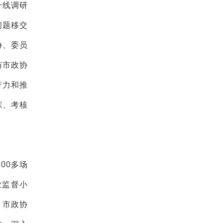
一线调研
问题移交
协、委员
与市政协
行力和推
踪、考核
00多场
业监督小
，市政协