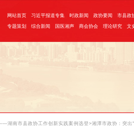
网站首页
习近平报道专集
时政新闻
政协要闻
市县政
专题策划
综合新闻
国医湘声
商会协会
理论研究
文
统一战线
芙蓉文苑
融媒影音
2026全国两会
各地政协
“四同四立”主题活动
三湘生态
产学研
国学经典
功——湖南市县政协工作创新实践案例选登
>
湘潭市政协：突出“
行动”工作品牌