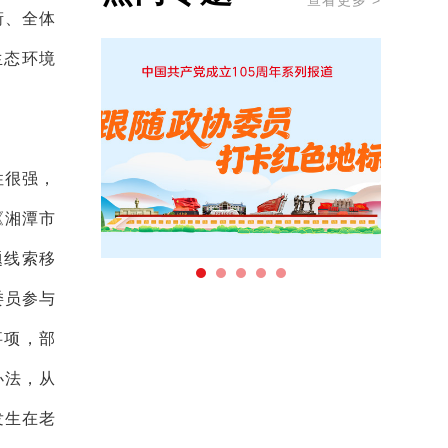
查看更多 >
衔、全体
生态环境
性很强，
《湘潭市
题线索移
委员参与
事项，部
办法，从
发生在老