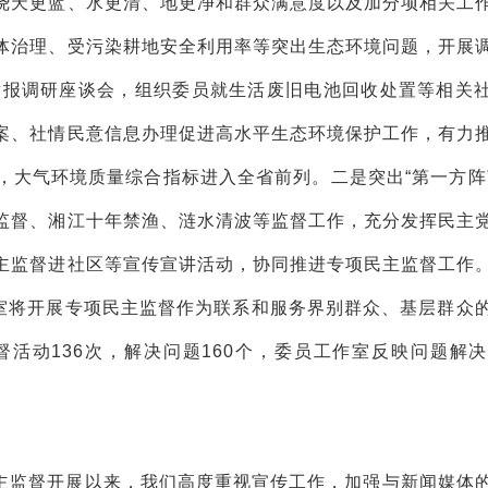
绕天更蓝、水更清、地更净和群众满意度以及加分项相关工
体治理、受污染耕地安全利用率等突出生态环境问题，开展
举报调研座谈会，组织委员就生活废旧电池回收处置等相关
案、社情民意信息办理促进高水平生态环境保护工作，有力
，大气环境质量综合指标进入全省前列。二是突出“第一方阵
监督、湘江十年禁渔、涟水清波等监督工作，充分发挥民主
主监督进社区等宣传宣讲活动，协同推进专项民主监督工作
作室将开展专项民主监督作为联系和服务界别群众、基层群众
活动136次，解决问题160个，委员工作室反映问题解决
主监督开展以来，我们高度重视宣传工作，加强与新闻媒体