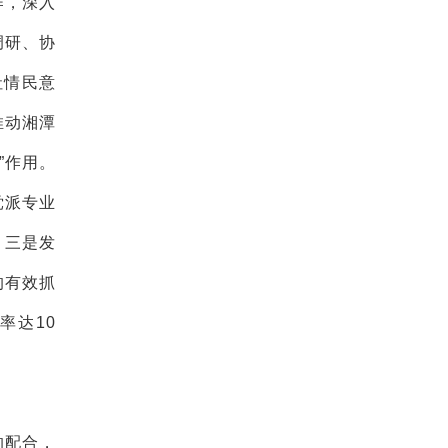
作，深入
调研、协
社情民意
推动湘潭
”作用。
党派专业
。三是发
的有效抓
率达10
的配合，