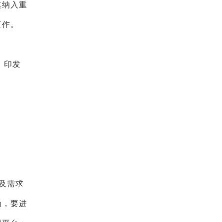
其纳入重
工作。
，印发
及需求
为，要进