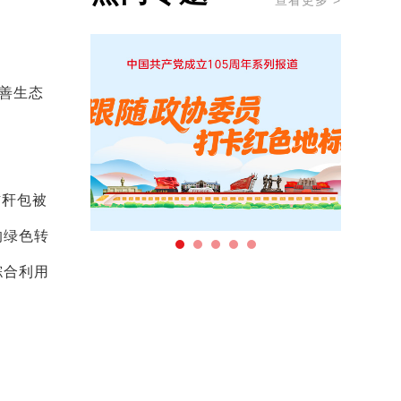
查看更多 >
善生态
秸秆包被
的绿色转
综合利用