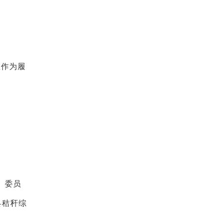
宝作为履
。委员
县秸秆综