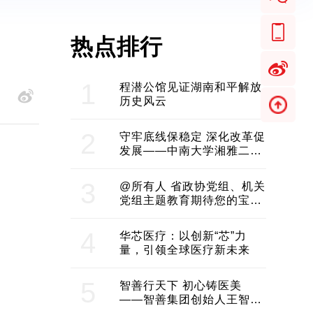
热点排行
1
程潜公馆见证湖南和平解放
历史风云
2
守牢底线保稳定 深化改革促
发展——中南大学湘雅二医
院2024年工作综述
3
@所有人 省政协党组、机关
党组主题教育期待您的宝贵
意见和建议
4
华芯医疗：以创新“芯”力
量，引领全球医疗新未来
5
智善行天下 初心铸医美
——智善集团创始人王智带