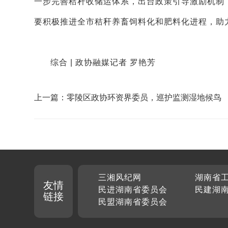
一步完善秸秆收储运体系，出台政策引导激励机制
要积极推进全市秸秆养畜饲料化和肥料化进程，助
综合 | 政协融媒记者 罗艳芳
上一篇：零陵区政协环资界委员，巡护监测湿地候鸟
三湘风纪网
湖南省
友情
民进湖南省委员会
民建湖
链接
民盟湖南省委员会