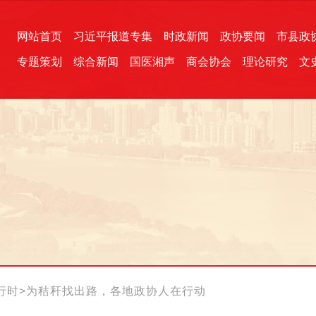
网站首页
习近平报道专集
时政新闻
政协要闻
市县政
专题策划
综合新闻
国医湘声
商会协会
理论研究
文
统一战线
芙蓉文苑
融媒影音
2026全国两会
各地政协
“四同四立”主题活动
三湘生态
产学研
国学经典
行时
>
为秸秆找出路，各地政协人在行动