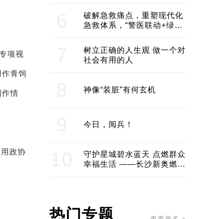
领企业不断发展创新 助推构
建医美产业良性生态圈
6
破解急救痛点，重塑现代化
急救体系，“警医联动+绿波
通行”：长沙急救系统化提速
7
树立正确的人生观 做一个对
专项视
社会有用的人
用作青饲
8
神像“装脏”有何玄机
制作情
9
今日，阅兵！
利用政协
10
守护星城碧水蓝天 点燃群众
幸福生活 ——长沙新奥燃气
服务经济社会发展纪实
热门专题