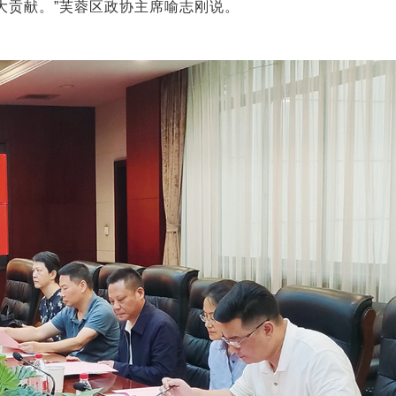
大贡献。”芙蓉区政协主席喻志刚说。