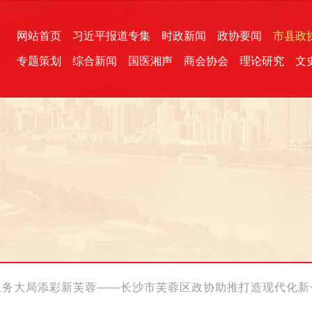
网站首页
习近平报道专集
时政新闻
政协要闻
市县政
专题策划
综合新闻
国医湘声
商会协会
理论研究
文
统一战线
芙蓉文苑
融媒影音
2026全国两会
各地政协
“四同四立”主题活动
三湘生态
产学研
国学经典
定“四个中心”促发展 服务大局添彩新芙蓉——长沙市芙蓉区政协助推打造现