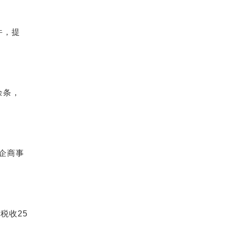
件，提
余条，
企商事
税收25