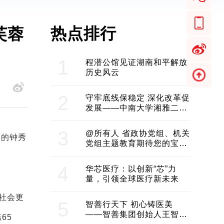
热点排行
1
程潜公馆见证湖南和平解放
历史风云
2
守牢底线保稳定 深化改革促
发展——中南大学湘雅二医
院2024年工作综述
3
@所有人 省政协党组、机关
延的钟秀
党组主题教育期待您的宝贵
意见和建议
4
华芯医疗：以创新“芯”力
量，引领全球医疗新未来
、社会更
5
智善行天下 初心铸医美
——智善集团创始人王智带
65