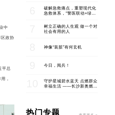
领企业不断发展创新 助推构
建医美产业良性生态圈
6
破解急救痛点，重塑现代化
急救体系，“警医联动+绿波
通行”：长沙急救系统化提速
7
树立正确的人生观 做一个对
业中
社会有用的人
蓉区政协
8
神像“装脏”有何玄机
9
今日，阅兵！
近平总
作用，
10
守护星城碧水蓝天 点燃群众
幸福生活 ——长沙新奥燃气
服务经济社会发展纪实
热门专题