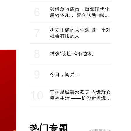
领企业不断发展创新 助推构
建医美产业良性生态圈
6
破解急救痛点，重塑现代化
急救体系，“警医联动+绿波
通行”：长沙急救系统化提速
7
树立正确的人生观 做一个对
社会有用的人
8
神像“装脏”有何玄机
9
今日，阅兵！
10
守护星城碧水蓝天 点燃群众
幸福生活 ——长沙新奥燃气
服务经济社会发展纪实
热门专题