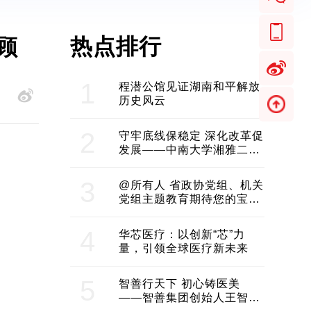
热点排行
顾
1
程潜公馆见证湖南和平解放
历史风云
2
守牢底线保稳定 深化改革促
发展——中南大学湘雅二医
院2024年工作综述
3
@所有人 省政协党组、机关
党组主题教育期待您的宝贵
意见和建议
4
华芯医疗：以创新“芯”力
量，引领全球医疗新未来
5
智善行天下 初心铸医美
——智善集团创始人王智带