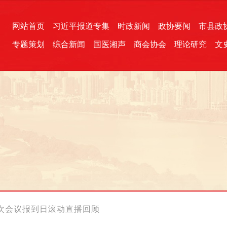
网站首页
习近平报道专集
时政新闻
政协要闻
市县政
专题策划
综合新闻
国医湘声
商会协会
理论研究
文
统一战线
芙蓉文苑
融媒影音
2026全国两会
各地政协
“四同四立”主题活动
三湘生态
产学研
国学经典
次会议报到日滚动直播回顾