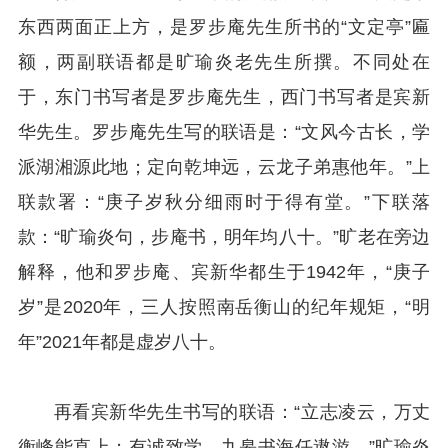
东西两面正上方，是罗步庵先生所书的“文定亭”匾
额，两副联语都是旷瑜炎老先生所撰。不同处在
于，东门书写者是罗步庵先生，西门书写者是宾新
华先生。罗步庵先生写的联语是：“文风今古长，学
派湖湘源此地；定向乾坤远，云龙子弟惠他年。”上
联款署：“庚子岁秋分细雨时于得有堂。”下联落
款：“旷瑜炎句，步庵书，明年均八十。”旷老在旁边
解释，他和罗步庵、宾新华都生于1942年，“庚子
岁”是2020年，三人按照南岳衡山的纪年规矩，“明
年”2021年都是虚岁八十。
再看宾新华先生书写的联语：“立志凌云，万丈
衡峰能直上；有诚致学，九皋书海任遨游。”旷瑜炎