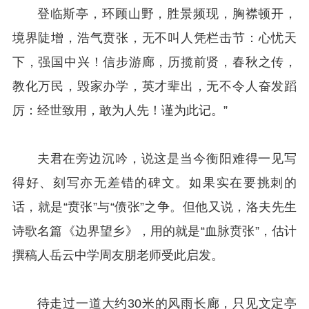
登临斯亭，环顾山野，胜景频现，胸襟顿开，
境界陡增，浩气贲张，无不叫人凭栏击节：心忧天
下，强国中兴！信步游廊，历揽前贤，春秋之传，
教化万民，毁家办学，英才辈出，无不令人奋发蹈
厉：经世致用，敢为人先！谨为此记。”
夫君在旁边沉吟，说这是当今衡阳难得一见写
得好、刻写亦无差错的碑文。如果实在要挑刺的
话，就是“贲张”与“‌‌偾张”之争。但他又说，洛夫先生
诗歌名篇《边界望乡》，用的就是“血脉贲张”，估计
撰稿人岳云中学周友朋老师受此启发。
待走过一道大约30米的风雨长廊，只见文定亭