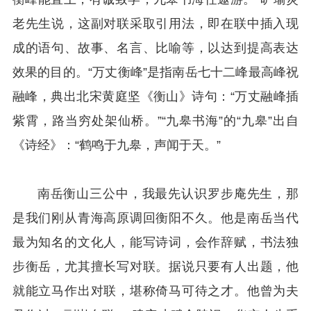
老先生说，这副对联采取引用法，即在联中插入现
成的语句、故事、名言、比喻等，以达到提高表达
效果的目的。“万丈衡峰”是指南岳七十二峰最高峰祝
融峰，典出北宋黄庭坚《衡山》诗句：“万丈融峰插
紫霄，路当穷处架仙桥。”“九皋书海”的“九皋”出自
《诗经》：“鹤鸣于九皋，声闻于天。”
南岳衡山三公中，我最先认识罗步庵先生，那
是我们刚从青海高原调回衡阳不久。他是南岳当代
最为知名的文化人，能写诗词，会作辞赋，书法独
步衡岳，尤其擅长写对联。据说只要有人出题，他
就能立马作出对联，堪称倚马可待之才。他曾为夫