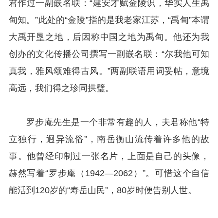
君作过一副嵌名联：“建安才赋金陵识，华实人生禹
甸知。”此处的“金陵”指的是我老家江苏，“禹甸”本谓
大禹开垦之地，后因称中国之地为禹甸。他还为我
创办的文化传播公司撰写一副嵌名联：“尔我他可知
真我，雅风颂难得古风。”两副联语用词妥帖，意境
高远，我们得之珍同拱璧。
罗步庵先生是一个非常有趣的人，夫君称他“特
立独行，迥异流俗”，南岳衡山流传着许多他的故
事。他曾经印制过一张名片，上面是自己的头像，
赫然写着“罗步庵（1942—2062）”。可惜这个自信
能活到120岁的“寿岳山民”，80岁时便告别人世。