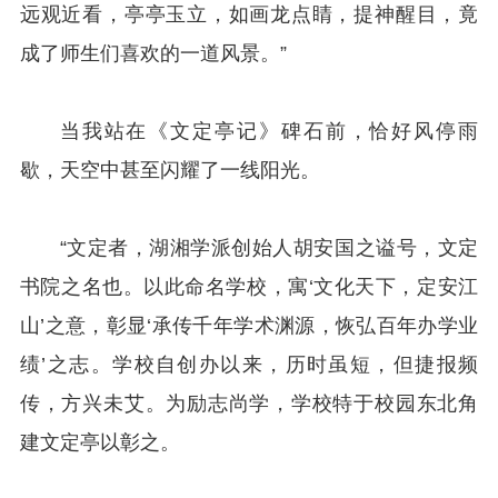
远观近看，亭亭玉立，如画龙点睛，提神醒目，竟
成了师生们喜欢的一道风景。”
当我站在《文定亭记》碑石前，恰好风停雨
歇，天空中甚至闪耀了一线阳光。
“文定者，湖湘学派创始人胡安国之谥号，文定
书院之名也。以此命名学校，寓‘文化天下，定安江
山’之意，彰显‘承传千年学术渊源，恢弘百年办学业
绩’之志。学校自创办以来，历时虽短，但捷报频
传，方兴未艾。为励志尚学，学校特于校园东北角
建文定亭以彰之。