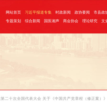
网站首页
习近平报道专集
时政新闻
政协要闻
市县政
专题策划
综合新闻
国医湘声
商会协会
理论研究
文
统一战线
芙蓉文苑
融媒影音
2026全国两会
各地政协
“四同四立”主题活动
三湘生态
产学研
国学经典
党第二十次全国代表大会 关于《中国共产党章程（修正案）