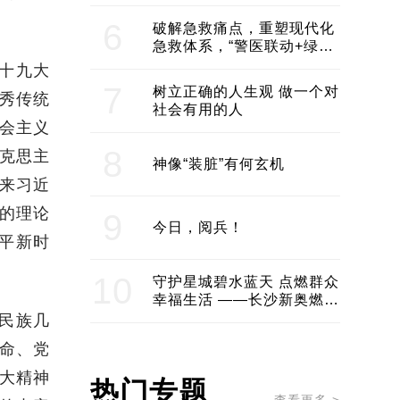
领企业不断发展创新 助推构
建医美产业良性生态圈
6
破解急救痛点，重塑现代化
急救体系，“警医联动+绿波
通行”：长沙急救系统化提速
十九大
7
树立正确的人生观 做一个对
秀传统
社会有用的人
会主义
8
克思主
神像“装脏”有何玄机
来习近
的理论
9
今日，阅兵！
平新时
10
守护星城碧水蓝天 点燃群众
幸福生活 ——长沙新奥燃气
服务经济社会发展纪实
民族几
命、党
大精神
热门专题