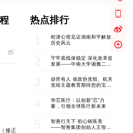
热点排行
程
1
程潜公馆见证湖南和平解放
历史风云
2
守牢底线保稳定 深化改革促
发展——中南大学湘雅二医
院2024年工作综述
3
@所有人 省政协党组、机关
党组主题教育期待您的宝贵
意见和建议
4
华芯医疗：以创新“芯”力
量，引领全球医疗新未来
5
智善行天下 初心铸医美
——智善集团创始人王智带
（修正