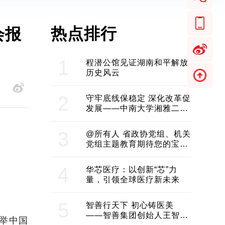
热点排行
会报
1
程潜公馆见证湖南和平解放
历史风云
2
守牢底线保稳定 深化改革促
发展——中南大学湘雅二医
院2024年工作综述
3
@所有人 省政协党组、机关
党组主题教育期待您的宝贵
意见和建议
4
华芯医疗：以创新“芯”力
量，引领全球医疗新未来
5
智善行天下 初心铸医美
——智善集团创始人王智带
举中国