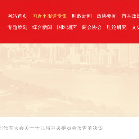
网站首页
习近平报道专集
时政新闻
政协要闻
市县政
专题策划
综合新闻
国医湘声
商会协会
理论研究
文
统一战线
芙蓉文苑
融媒影音
2026全国两会
各地政协
“四同四立”主题活动
三湘生态
产学研
国学经典
国代表大会关于十九届中央委员会报告的决议