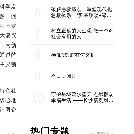
领企业不断发展创新 助推构
建医美产业良性生态圈
科学发
6
破解急救痛点，重塑现代化
急救体系，“警医联动+绿波
题，回
通行”：长沙急救系统化提速
中国式
7
树立正确的人生观 做一个对
大复兴
社会有用的人
署，为新
8
通过的
神像“装脏”有何玄机
主义新
9
今日，阅兵！
特色社
10
守护星城碧水蓝天 点燃群众
核心地
幸福生活 ——长沙新奥燃气
服务经济社会发展纪实
踔厉奋
热门专题