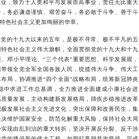
伟业，致力于人类和平与发展崇高事业，责任无比重大
命，务必谦虚谨慎、艰苦奋斗，务必敢于斗争、善于斗
特色社会主义更加绚丽的华章。
。党的十九大以来的五年，是极不寻常、极不平凡的五
国特色社会主义伟大旗帜，全面贯彻党的十九大和十九
、邓小平理论、“三个代表”重要思想、科学发展观，
结带领全党全军全国各族人民，统揽伟大斗争、伟大工
体布局，协调推进“四个全面”战略布局，统筹新冠肺
稳中求进工作总基调，全力推进全面建成小康社会进
高质量发展，主动构建新发展格局，蹄疾步稳推进改革
积极发展社会主义先进文化，突出保障和改善民生，集
坚决维护国家安全，防范化解重大风险，保持社会大局
势实现由乱到治的重大转折，坚决开展反分裂、反干涉
进党的建设新的伟大工程，如期打赢脱贫攻坚战，完成