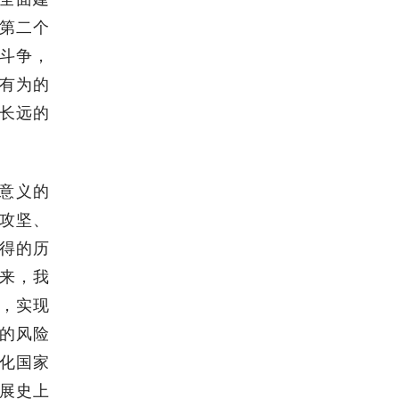
第二个
斗争，
有为的
长远的
意义的
攻坚、
得的历
来，我
，实现
的风险
化国家
展史上