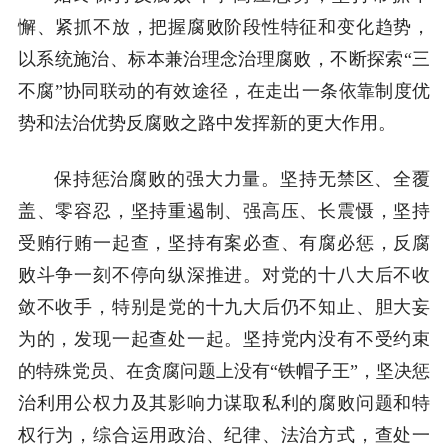
懈、紧抓不放，把握腐败阶段性特征和变化趋势，
以系统施治、标本兼治理念治理腐败，不断探索“三
不腐”协同联动的有效途径，在走出一条依靠制度优
势和法治优势反腐败之路中发挥新的更大作用。
保持惩治腐败的强大力量。坚持无禁区、全覆
盖、零容忍，坚持重遏制、强高压、长震慑，坚持
受贿行贿一起查，坚持有案必查、有腐必惩，反腐
败斗争一刻不停向纵深推进。对党的十八大后不收
敛不收手，特别是党的十九大后仍不知止、胆大妄
为的，发现一起查处一起。坚持党内没有不受约束
的特殊党员、在贪腐问题上没有“铁帽子王”，坚决惩
治利用公权力及其影响力谋取私利的腐败问题和特
权行为，综合运用政治、纪律、法治方式，查处一