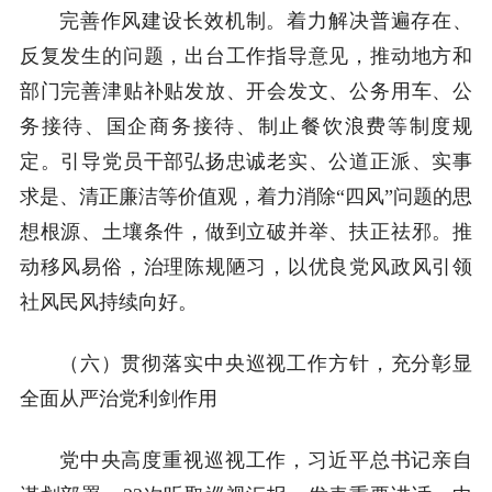
完善作风建设长效机制。着力解决普遍存在、
反复发生的问题，出台工作指导意见，推动地方和
部门完善津贴补贴发放、开会发文、公务用车、公
务接待、国企商务接待、制止餐饮浪费等制度规
定。引导党员干部弘扬忠诚老实、公道正派、实事
求是、清正廉洁等价值观，着力消除“四风”问题的思
想根源、土壤条件，做到立破并举、扶正祛邪。推
动移风易俗，治理陈规陋习，以优良党风政风引领
社风民风持续向好。
（六）贯彻落实中央巡视工作方针，充分彰显
全面从严治党利剑作用
党中央高度重视巡视工作，习近平总书记亲自