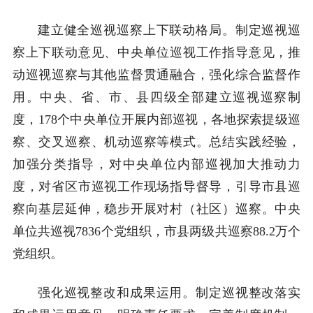
建立健全巡视巡察上下联动格局。制定巡视巡
察上下联动意见、中央单位巡视工作指导意见，推
动巡视巡察与其他监督贯通融合，强化综合监督作
用。中央、省、市、县四级全部建立巡视巡察制
度，178个中央单位开展内部巡视，各地探索提级巡
察、交叉巡察、机动巡察等模式。总结实践经验，
加强分类指导，对中央单位内部巡视加大推动力
度，对省区市巡视工作现场指导督导，引导市县巡
察向基层延伸，稳步开展对村（社区）巡察。中央
单位共巡视7836个党组织，市县两级共巡察88.2万个
党组织。
强化巡视整改和成果运用。制定巡视整改落实