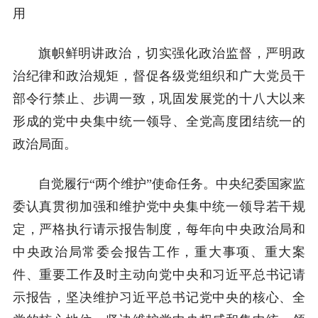
用
旗帜鲜明讲政治，切实强化政治监督，严明政
治纪律和政治规矩，督促各级党组织和广大党员干
部令行禁止、步调一致，巩固发展党的十八大以来
形成的党中央集中统一领导、全党高度团结统一的
政治局面。
自觉履行“两个维护”使命任务。中央纪委国家监
委认真贯彻加强和维护党中央集中统一领导若干规
定，严格执行请示报告制度，每年向中央政治局和
中央政治局常委会报告工作，重大事项、重大案
件、重要工作及时主动向党中央和习近平总书记请
示报告，坚决维护习近平总书记党中央的核心、全