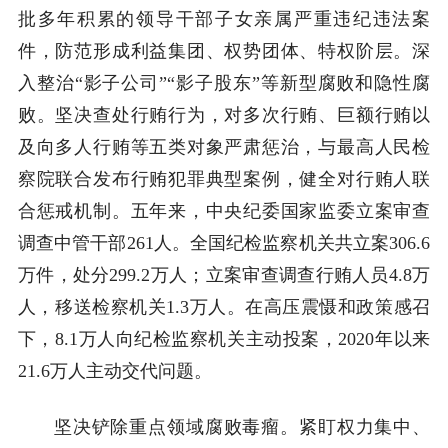
批多年积累的领导干部子女亲属严重违纪违法案
件，防范形成利益集团、权势团体、特权阶层。深
入整治“影子公司”“影子股东”等新型腐败和隐性腐
败。坚决查处行贿行为，对多次行贿、巨额行贿以
及向多人行贿等五类对象严肃惩治，与最高人民检
察院联合发布行贿犯罪典型案例，健全对行贿人联
合惩戒机制。五年来，中央纪委国家监委立案审查
调查中管干部261人。全国纪检监察机关共立案306.6
万件，处分299.2万人；立案审查调查行贿人员4.8万
人，移送检察机关1.3万人。在高压震慑和政策感召
下，8.1万人向纪检监察机关主动投案，2020年以来
21.6万人主动交代问题。
坚决铲除重点领域腐败毒瘤。紧盯权力集中、