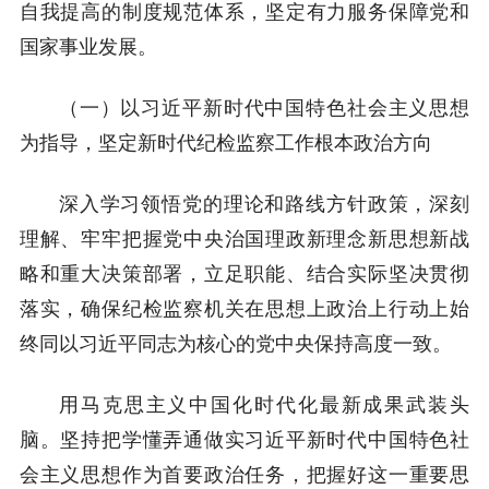
自我提高的制度规范体系，坚定有力服务保障党和
国家事业发展。
（一）以习近平新时代中国特色社会主义思想
为指导，坚定新时代纪检监察工作根本政治方向
深入学习领悟党的理论和路线方针政策，深刻
理解、牢牢把握党中央治国理政新理念新思想新战
略和重大决策部署，立足职能、结合实际坚决贯彻
落实，确保纪检监察机关在思想上政治上行动上始
终同以习近平同志为核心的党中央保持高度一致。
用马克思主义中国化时代化最新成果武装头
脑。坚持把学懂弄通做实习近平新时代中国特色社
会主义思想作为首要政治任务，把握好这一重要思