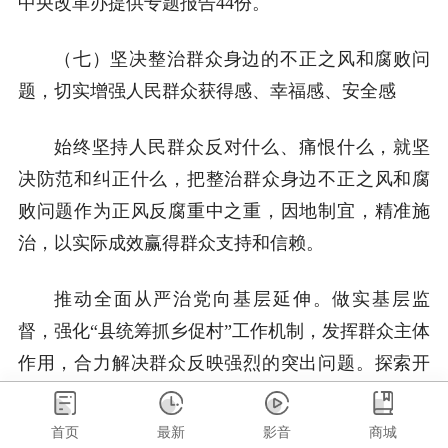
中央改革办提供专题报告44份。
（七）坚决整治群众身边的不正之风和腐败问
题，切实增强人民群众获得感、幸福感、安全感
始终坚持人民群众反对什么、痛恨什么，就坚
决防范和纠正什么，把整治群众身边不正之风和腐
败问题作为正风反腐重中之重，因地制宜，精准施
治，以实际成效赢得群众支持和信赖。
推动全面从严治党向基层延伸。做实基层监
督，强化“县统筹抓乡促村”工作机制，发挥群众主体
作用，合力解决群众反映强烈的突出问题。探索开
展村（社区）集体“三资”、村（社区）“两委”和集体
经济组织负责人、村组“小微权力”提级监督。整合基
首页
最新
影音
商城