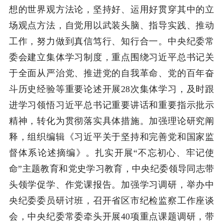
想的世界观方法论，坚持好、运用好贯穿其中的立
场观点方法，自觉用以武装头脑、指导实践、推动
工作，努力做到真信笃行、知行合一。中央纪委常
委会建立集体学习制度，重点围绕习近平总书记关
于全面从严治党、推进党的自我革命、党的百年奋
斗历史经验等重要论述开展28次集体学习，及时跟
进学习领悟习近平总书记重要讲话和重要指示批示
精神，转化为贯彻落实具体措施。加强理论研究阐
释，组织编辑《习近平关于坚持和完善党和国家监
督体系论述摘编》。扎实开展“不忘初心、牢记使
命”主题教育和党史学习教育，中央纪委领导同志带
头领学促学、作党课报告。加强学习调研，举办中
央纪委委员研讨班，召开省区市纪检监察工作座谈
会，中央纪委常委牵头开展40项重点课题调研，带