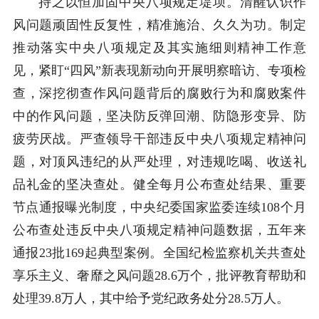
持之以恒加固中央八项规定堤坝。清醒认识作
风问题顽固性反复性，精准施治、久久为功。制定
推动落实中央八项规定及其实施细则精神工作意
见，紧盯“四风”新表现新动向开展明察暗访、专项检
查，深挖彻查作风问题背后的腐败行为和腐败案件
中的作风问题，坚决防反弹回潮、防隐形变异、防
疲劳厌战。严查领导干部违反中央八项规定精神问
题，对顶风违纪的从严处理，对违规吃喝、收送礼
品礼金的坚决查处。健全每月公布查处结果、重要
节点通报曝光制度，中央纪委国家监委连续108个月
公布查处违反中央八项规定精神问题数据，五年来
通报23批169起典型案例。全国纪检监察机关共查处
享乐主义、奢靡之风问题28.6万个，批评教育帮助和
处理39.8万人，其中给予党纪政务处分28.5万人。