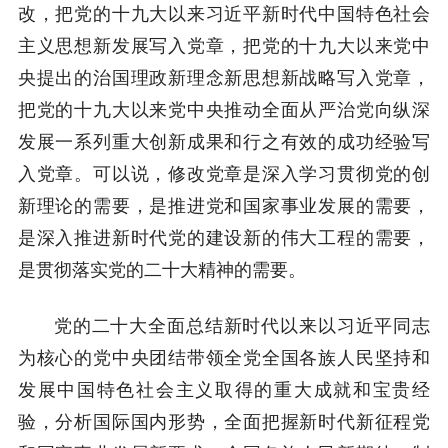
改，把党的十九大以来习近平新时代中国特色社会
主义思想新发展写入党章，把党的十九大以来党中
央提出的治国理政新理念新思想新战略写入党章，
把党的十九大以来党中央推动全面从严治党向纵深
发展一系列重大创新成果和行之有效的成功经验写
入党章。可以说，修改党章是深入学习贯彻党的创
新理论的需要，是推进党和国家事业发展的需要，
是深入推进新时代党的建设新的伟大工程的需要，
是贯彻落实党的二十大精神的需要。
党的二十大全面总结新时代以来以习近平同志
为核心的党中央团结带领全党全国各族人民坚持和
发展中国特色社会主义取得的重大成就和宝贵经
验，分析国际国内形势，全面把握新时代新征程党