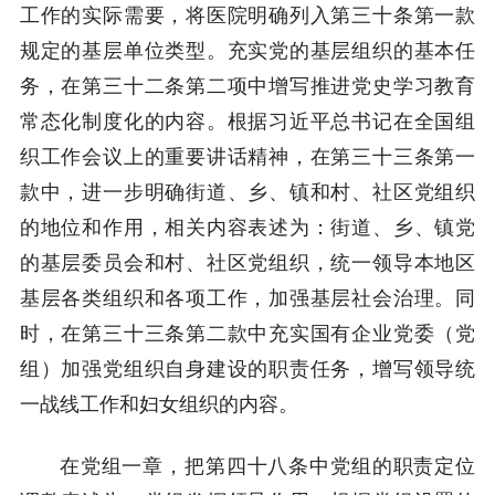
工作的实际需要，将医院明确列入第三十条第一款
规定的基层单位类型。充实党的基层组织的基本任
务，在第三十二条第二项中增写推进党史学习教育
常态化制度化的内容。根据习近平总书记在全国组
织工作会议上的重要讲话精神，在第三十三条第一
款中，进一步明确街道、乡、镇和村、社区党组织
的地位和作用，相关内容表述为：街道、乡、镇党
的基层委员会和村、社区党组织，统一领导本地区
基层各类组织和各项工作，加强基层社会治理。同
时，在第三十三条第二款中充实国有企业党委（党
组）加强党组织自身建设的职责任务，增写领导统
一战线工作和妇女组织的内容。
在党组一章，把第四十八条中党组的职责定位