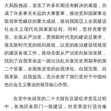
大风险挑战，攻克了许多长期没有解决的难题，办
成了许多事关长远的大事要事，推动党和国家事业
取得举世瞩目的重大成就，推动我国迈上全面建设
社会主义现代化国家新征程。同时，坚持党要管
党、全面从严治党，贯彻新时代党的建设总要求，
落实新时代党的组织路线，以党的政治建设统领党
的建设各项工作，推动全面从严治党向纵深发展，
找到了自我革命这一跳出治乱兴衰历史周期率的第
二个答案，全面推进党的自我净化、自我完善、自
我革新、自我提高，充分发挥了我们党对于中国特
色社会主义事业的领导核心作用。
在党中央就党的二十大报告议题征求意见过程
中，各地区各部门一致建议，对党章进行适当修