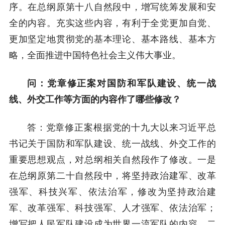
序。在总纲原第十八自然段中，增写统筹发展和安
全的内容。充实这些内容，有利于全党更加自觉、
更加坚定地贯彻党的基本理论、基本路线、基本方
略，全面推进中国特色社会主义伟大事业。
问：党章修正案对国防和军队建设、统一战
线、外交工作等方面的内容作了哪些修改？
答：党章修正案根据党的十九大以来习近平总
书记关于国防和军队建设、统一战线、外交工作的
重要思想观点，对总纲相关自然段作了修改。一是
在总纲原第二十自然段中，将坚持政治建军、改革
强军、科技兴军、依法治军，修改为坚持政治建
军、改革强军、科技强军、人才强军、依法治军；
增写把人民军队建设成为世界一流军队的内容。二