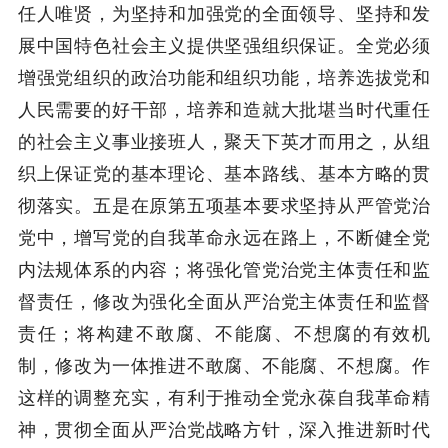
任人唯贤，为坚持和加强党的全面领导、坚持和发
展中国特色社会主义提供坚强组织保证。全党必须
增强党组织的政治功能和组织功能，培养选拔党和
人民需要的好干部，培养和造就大批堪当时代重任
的社会主义事业接班人，聚天下英才而用之，从组
织上保证党的基本理论、基本路线、基本方略的贯
彻落实。五是在原第五项基本要求坚持从严管党治
党中，增写党的自我革命永远在路上，不断健全党
内法规体系的内容；将强化管党治党主体责任和监
督责任，修改为强化全面从严治党主体责任和监督
责任；将构建不敢腐、不能腐、不想腐的有效机
制，修改为一体推进不敢腐、不能腐、不想腐。作
这样的调整充实，有利于推动全党永葆自我革命精
神，贯彻全面从严治党战略方针，深入推进新时代