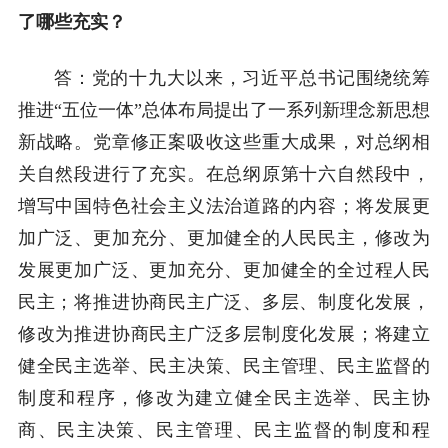
了哪些充实？
答：党的十九大以来，习近平总书记围绕统筹
推进“五位一体”总体布局提出了一系列新理念新思想
新战略。党章修正案吸收这些重大成果，对总纲相
关自然段进行了充实。在总纲原第十六自然段中，
增写中国特色社会主义法治道路的内容；将发展更
加广泛、更加充分、更加健全的人民民主，修改为
发展更加广泛、更加充分、更加健全的全过程人民
民主；将推进协商民主广泛、多层、制度化发展，
修改为推进协商民主广泛多层制度化发展；将建立
健全民主选举、民主决策、民主管理、民主监督的
制度和程序，修改为建立健全民主选举、民主协
商、民主决策、民主管理、民主监督的制度和程