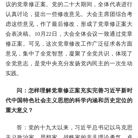
议的党章修正案。党的二十大期间，全体代表进行
认真讨论，提出一些修改意见。大会主席团综合考
虑这些意见，作了最后修改，形成了党章修正案大
会表决稿。10月22日，大会全体会议一致通过党章
修正案。可见，这次党章修改工作广泛征求各方面
意见，集中了全党智慧，凝聚了全党共识，体现了
全党意志，是党中央充分发扬党内民主的一次生动
实践。
问：怎样理解党章修正案充实完善习近平新时
代中国特色社会主义思想的科学内涵和历史定位的
重大意义？
答：党的十九大以来，习近平总书记以马克思
主义政治家、思想家、战略家的非凡理论勇气、卓