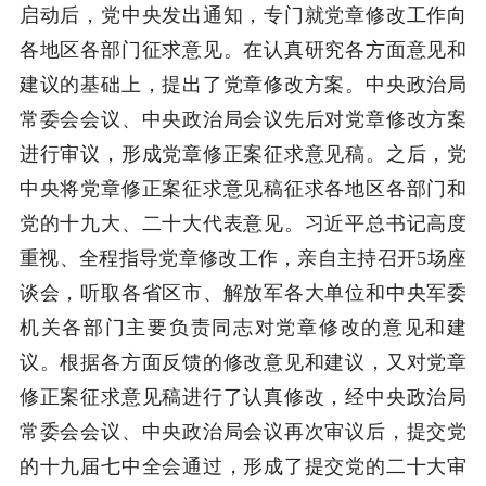
启动后，党中央发出通知，专门就党章修改工作向
各地区各部门征求意见。在认真研究各方面意见和
建议的基础上，提出了党章修改方案。中央政治局
常委会会议、中央政治局会议先后对党章修改方案
进行审议，形成党章修正案征求意见稿。之后，党
中央将党章修正案征求意见稿征求各地区各部门和
党的十九大、二十大代表意见。习近平总书记高度
重视、全程指导党章修改工作，亲自主持召开5场座
谈会，听取各省区市、解放军各大单位和中央军委
机关各部门主要负责同志对党章修改的意见和建
议。根据各方面反馈的修改意见和建议，又对党章
修正案征求意见稿进行了认真修改，经中央政治局
常委会会议、中央政治局会议再次审议后，提交党
的十九届七中全会通过，形成了提交党的二十大审