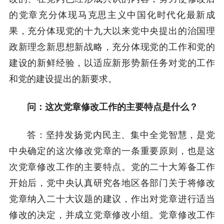
的党章充分体现马克思主义中国化时代化最新成
果，充分体现党的十九大以来党中央提出的治国理
政新理念新思想新战略，充分体现党的工作和党的
建设的新鲜经验，以适应新形势新任务对党的工作
和党的建设提出的新要求。
问：这次党章修改工作的主要特点是什么？
答：坚持发扬党内民主、集中全党智慧，是党
中央确定的这次修改党章的一条重要原则，也是这
次党章修改工作的主要特点。党的二十大筹备工作
开始后，党中央认真研究各地区各部门关于将修改
党章纳入二十大议题的建议，作出对党章进行适当
修改的决定，并成立党章修改小组。党章修改工作