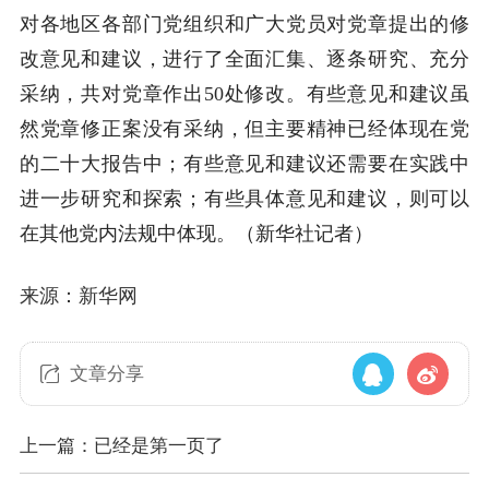
对各地区各部门党组织和广大党员对党章提出的修
改意见和建议，进行了全面汇集、逐条研究、充分
采纳，共对党章作出50处修改。有些意见和建议虽
然党章修正案没有采纳，但主要精神已经体现在党
的二十大报告中；有些意见和建议还需要在实践中
进一步研究和探索；有些具体意见和建议，则可以
在其他党内法规中体现。（新华社记者）
来源：新华网
文章分享
上一篇：已经是第一页了