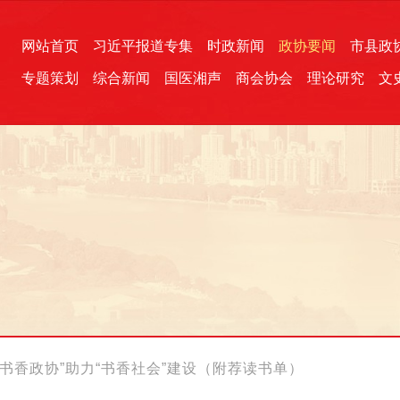
网站首页
习近平报道专集
时政新闻
政协要闻
市县政
专题策划
综合新闻
国医湘声
商会协会
理论研究
文
统一战线
芙蓉文苑
融媒影音
2026全国两会
各地政协
“四同四立”主题活动
三湘生态
产学研
国学经典
书香政协”助力“书香社会”建设（附荐读书单）