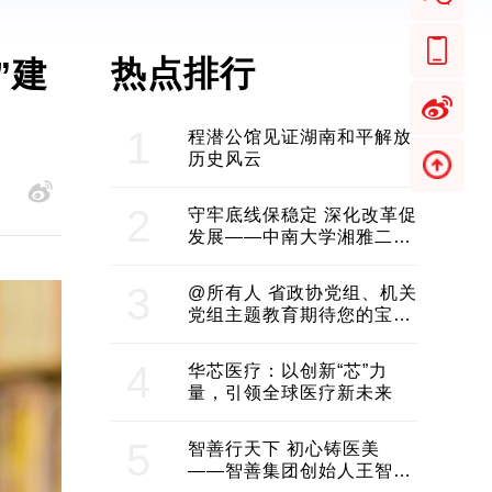
热点排行
”建
1
程潜公馆见证湖南和平解放
历史风云
2
守牢底线保稳定 深化改革促
发展——中南大学湘雅二医
院2024年工作综述
3
@所有人 省政协党组、机关
党组主题教育期待您的宝贵
意见和建议
4
华芯医疗：以创新“芯”力
量，引领全球医疗新未来
5
智善行天下 初心铸医美
——智善集团创始人王智带