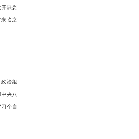
化开展委
”来临之
是政治组
彻中央八
“四个自