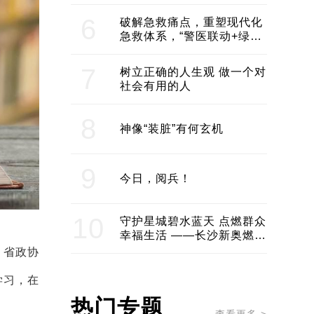
领企业不断发展创新 助推构
建医美产业良性生态圈
6
破解急救痛点，重塑现代化
急救体系，“警医联动+绿波
通行”：长沙急救系统化提速
7
树立正确的人生观 做一个对
社会有用的人
8
神像“装脏”有何玄机
9
今日，阅兵！
10
守护星城碧水蓝天 点燃群众
幸福生活 ——长沙新奥燃气
服务经济社会发展纪实
，省政协
学习，在
热门专题