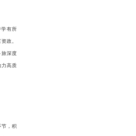
持学有所
言资政。
科旅深度
助力高质
环节，积