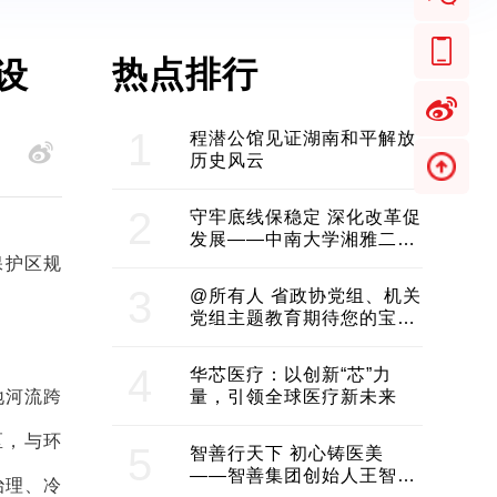
热点排行
设
1
程潜公馆见证湖南和平解放
历史风云
2
守牢底线保稳定 深化改革促
发展——中南大学湘雅二医
院2024年工作综述
保护区规
3
@所有人 省政协党组、机关
党组主题教育期待您的宝贵
意见和建议
4
华芯医疗：以创新“芯”力
地河流跨
量，引领全球医疗新未来
区，与环
5
智善行天下 初心铸医美
——智善集团创始人王智带
治理、冷