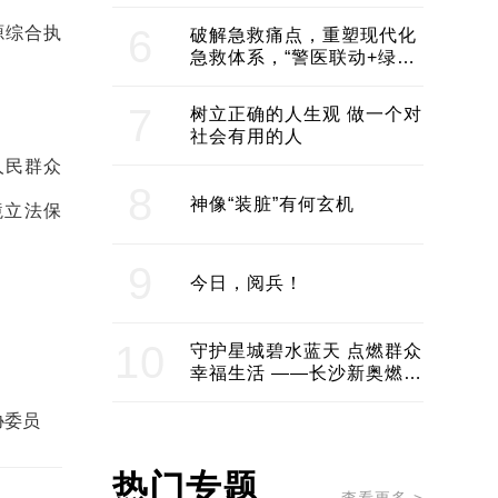
领企业不断发展创新 助推构
建医美产业良性生态圈
6
源综合执
破解急救痛点，重塑现代化
急救体系，“警医联动+绿波
通行”：长沙急救系统化提速
7
树立正确的人生观 做一个对
社会有用的人
人民群众
8
神像“装脏”有何玄机
境立法保
9
今日，阅兵！
10
守护星城碧水蓝天 点燃群众
幸福生活 ——长沙新奥燃气
服务经济社会发展纪实
协委员
热门专题