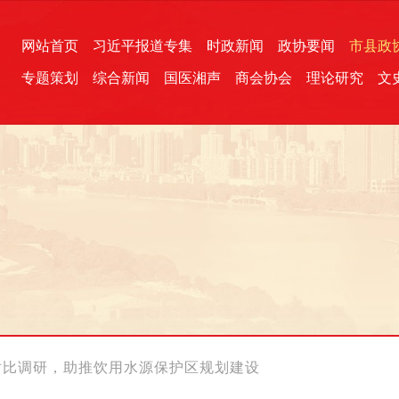
网站首页
习近平报道专集
时政新闻
政协要闻
市县政
专题策划
综合新闻
国医湘声
商会协会
理论研究
文
统一战线
芙蓉文苑
融媒影音
2026全国两会
各地政协
“四同四立”主题活动
三湘生态
产学研
国学经典
对比调研，助推饮用水源保护区规划建设