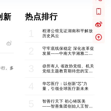
热点排行
创新
1
程潜公馆见证湖南和平解放
历史风云
2
守牢底线保稳定 深化改革促
发展——中南大学湘雅二医
院2024年工作综述
3
@所有人 省政协党组、机关
举行。多
党组主题教育期待您的宝贵
意见和建议
4
华芯医疗：以创新“芯”力
量，引领全球医疗新未来
5
智善行天下 初心铸医美
——智善集团创始人王智带