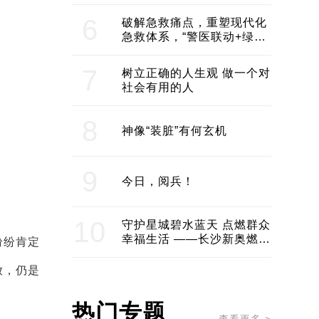
领企业不断发展创新 助推构
建医美产业良性生态圈
6
破解急救痛点，重塑现代化
急救体系，“警医联动+绿波
通行”：长沙急救系统化提速
7
树立正确的人生观 做一个对
社会有用的人
8
神像“装脏”有何玄机
9
今日，阅兵！
10
守护星城碧水蓝天 点燃群众
幸福生活 ——长沙新奥燃气
纷纷肯定
服务经济社会发展纪实
放，仍是
热门专题