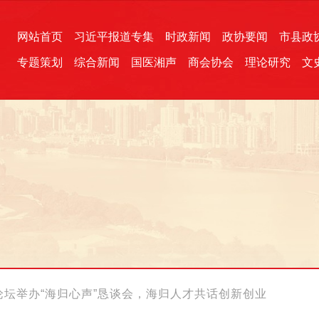
网站首页
习近平报道专集
时政新闻
政协要闻
市县政
专题策划
综合新闻
国医湘声
商会协会
理论研究
文
统一战线
芙蓉文苑
融媒影音
2026全国两会
各地政协
“四同四立”主题活动
三湘生态
产学研
国学经典
论坛举办“海归心声”恳谈会，海归人才共话创新创业