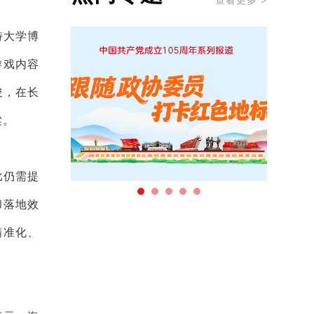
查看更多 >
特大学博
游戏内容
俊，在长
梁。
比仍需提
和落地效
精准化、