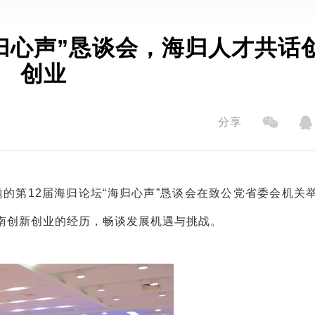
归心声”恳谈会，海归人才共话
创业
分享
题
的第
12
届海
归论
坛
“海归心声”恳谈会在致公党省委会机关
南创新创业的经历，畅谈发展机遇与挑战。