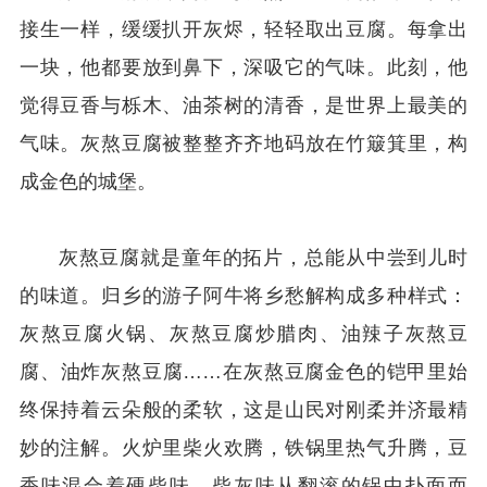
接生一样，缓缓扒开灰烬，轻轻取出豆腐。每拿出
一块，他都要放到鼻下，深吸它的气味。此刻，他
觉得豆香与栎木、油茶树的清香，是世界上最美的
气味。灰熬豆腐被整整齐齐地码放在竹簸箕里，构
成金色的城堡。
灰熬豆腐就是童年的拓片，总能从中尝到儿时
的味道。归乡的游子阿牛将乡愁解构成多种样式：
灰熬豆腐火锅、灰熬豆腐炒腊肉、油辣子灰熬豆
腐、油炸灰熬豆腐……在灰熬豆腐金色的铠甲里始
终保持着云朵般的柔软，这是山民对刚柔并济最精
妙的注解。火炉里柴火欢腾，铁锅里热气升腾，豆
香味混合着硬柴味、柴灰味从翻滚的锅中扑面而