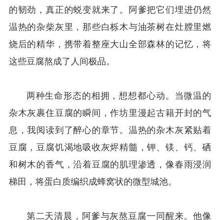
的韧劲，真正的蜕变就来了。阿爹把它们埋进仍然
温热的杂柴灰里，那些白栎木与油茶树在灶膛里燃
烧后的精华，携带着整座大山全部森林的记忆，将
这些豆腐熬成了人间极品。
两种生命形态的相拥，想想都心动。当微温的
杂木灰裹住豆腐的瞬间，作坊里漫起古籍开封的气
息，我阅读到了醉心的章节。温热的杂木灰紧贴着
豆腐，豆腐饥渴地吸收灰烬精髓，钾、镁、钙、硒
和树木的香气，沿着豆腐的肌理渗透，像春雨浸润
梯田，将蛋白质编织成蜂窝状的微型城池。
第二天清晨，阿爹与灰熬豆腐一同醒来。他像