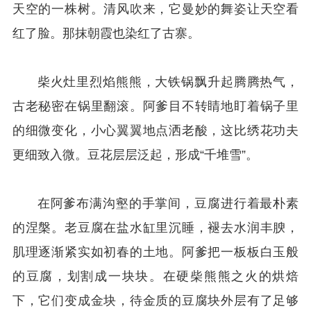
天空的一株树。清风吹来，它曼妙的舞姿让天空看
红了脸。那抹朝霞也染红了古寨。
柴火灶里烈焰熊熊，大铁锅飘升起腾腾热气，
古老秘密在锅里翻滚。阿爹目不转睛地盯着锅子里
的细微变化，小心翼翼地点洒老酸，这比绣花功夫
更细致入微。豆花层层泛起，形成“千堆雪”。
在阿爹布满沟壑的手掌间，豆腐进行着最朴素
的涅槃。老豆腐在盐水缸里沉睡，褪去水润丰腴，
肌理逐渐紧实如初春的土地。阿爹把一板板白玉般
的豆腐，划割成一块块。在硬柴熊熊之火的烘焙
下，它们变成金块，待金质的豆腐块外层有了足够