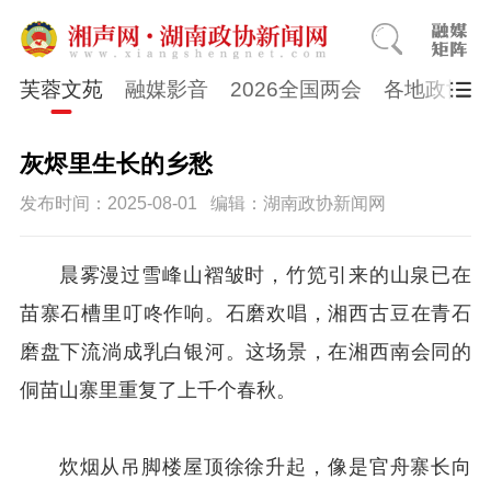
芙蓉文苑
融媒影音
2026全国两会
各地政协
灰烬里生长的乡愁
发布时间：2025-08-01
编辑：湖南政协新闻网
晨雾漫过雪峰山褶皱时，竹笕引来的山泉已在
苗寨石槽里叮咚作响。石磨欢唱，湘西古豆在青石
磨盘下流淌成乳白银河。这场景，在湘西南会同的
侗苗山寨里重复了上千个春秋。
炊烟从吊脚楼屋顶徐徐升起，像是官舟寨长向