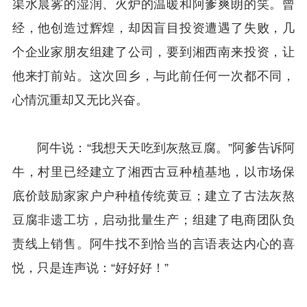
渠水晨雾的湿润、火炉的温暖和阿爹爽朗的笑。曾
经，他创造过辉煌，却因盲目投资遭遇了失败，几
个企业家朋友组建了公司，要到湘西南来投资，让
他来打前站。这次回乡，与此前任何一次都不同，
心情沉重却又无比兴奋。
阿牛说：“我想天天吃到灰熬豆腐。”阿爹告诉阿
牛，村里已经建立了湘西古豆种植基地，以市场保
底价鼓励家家户户种植传统黄豆；建立了古法灰熬
豆腐非遗工坊，启动批量生产；组建了电商团队负
责线上销售。阿牛找不到恰当的言语表达内心的喜
悦，只是连声说：“好好好！”