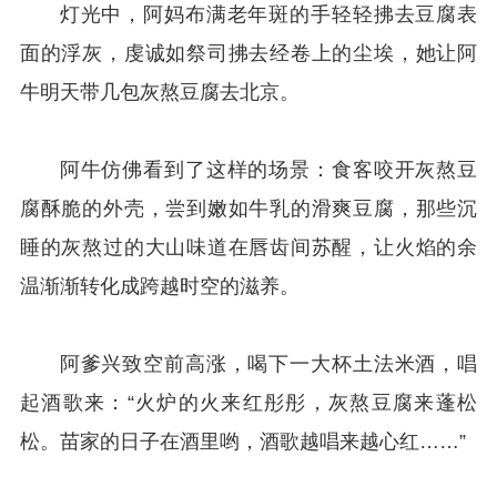
灯光中，阿妈布满老年斑的手轻轻拂去豆腐表
面的浮灰，虔诚如祭司拂去经卷上的尘埃，她让阿
牛明天带几包灰熬豆腐去北京。
阿牛仿佛看到了这样的场景：食客咬开灰熬豆
腐酥脆的外壳，尝到嫩如牛乳的滑爽豆腐，那些沉
睡的灰熬过的大山味道在唇齿间苏醒，让火焰的余
温渐渐转化成跨越时空的滋养。
阿爹兴致空前高涨，喝下一大杯土法米酒，唱
起酒歌来：“火炉的火来红彤彤，灰熬豆腐来蓬松
松。苗家的日子在酒里哟，酒歌越唱来越心红……”