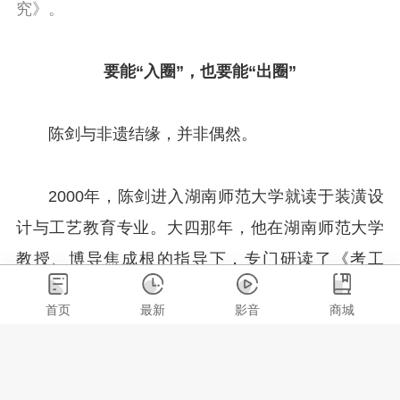
究》。
要能“入圈”，也要能“出圈”
陈剑与非遗结缘，并非偶然。
2000年，陈剑进入湖南师范大学就读于装潢设
计与工艺教育专业。大四那年，他在湖南师范大学
教授、博导焦成根的指导下，专门研读了《考工
记》《天工开物》等传统设计经典文献，唤起了对
首页
最新
影音
商城
传统文化的强烈热爱。
之后，陈剑继续随焦成根教授攻读设计艺术学