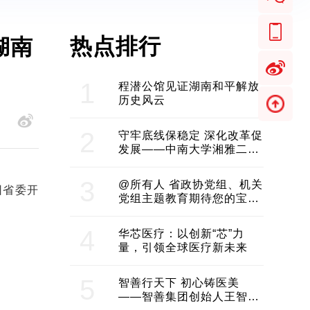
热点排行
湖南
1
程潜公馆见证湖南和平解放
历史风云
2
守牢底线保稳定 深化改革促
发展——中南大学湘雅二医
院2024年工作综述
3
@所有人 省政协党组、机关
团省委开
党组主题教育期待您的宝贵
意见和建议
4
华芯医疗：以创新“芯”力
量，引领全球医疗新未来
5
智善行天下 初心铸医美
——智善集团创始人王智带