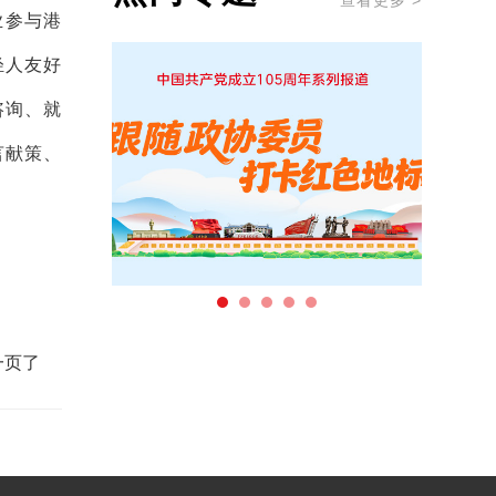
查看更多 >
业参与港
轻人友好
咨询、就
言献策、
一页了