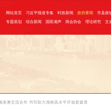
网站首页
习近平报道专集
时政新闻
政协要闻
市县政
专题策划
综合新闻
国医湘声
商会协会
理论研究
文
统一战线
芙蓉文苑
融媒影音
2026全国两会
各地政协
“四同四立”主题活动
三湘生态
产学研
国学经典
湘港澳交流合作 书写助力湖南高水平开放新篇章