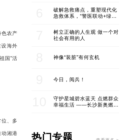
领企业不断发展创新 助推构
建医美产业良性生态圈
6
破解急救痛点，重塑现代化
急救体系，“警医联动+绿波
通行”：长沙急救系统化提速
7
树立正确的人生观 做一个对
特色农产
社会有用的人
建设海外
8
神像“装脏”有何玄机
祖国”活
9
今日，阅兵！
10
守护星城碧水蓝天 点燃群众
幸福生活 ——长沙新奥燃气
服务经济社会发展纪实
方位、多
推动湘港
热门专题