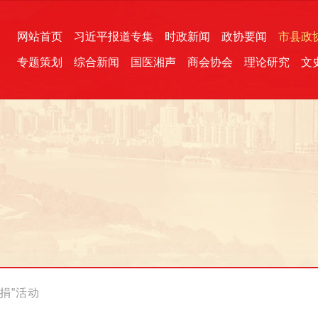
网站首页
习近平报道专集
时政新闻
政协要闻
市县政
专题策划
综合新闻
国医湘声
商会协会
理论研究
文
统一战线
芙蓉文苑
融媒影音
2026全国两会
各地政协
“四同四立”主题活动
三湘生态
产学研
国学经典
捐”活动