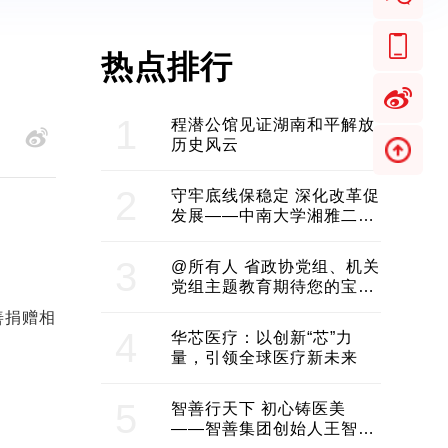
热点排行
1
程潜公馆见证湖南和平解放
历史风云
2
守牢底线保稳定 深化改革促
发展——中南大学湘雅二医
院2024年工作综述
3
@所有人 省政协党组、机关
党组主题教育期待您的宝贵
意见和建议
善捐赠相
4
华芯医疗：以创新“芯”力
量，引领全球医疗新未来
5
智善行天下 初心铸医美
——智善集团创始人王智带