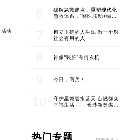
领企业不断发展创新 助推构
建医美产业良性生态圈
6
破解急救痛点，重塑现代化
急救体系，“警医联动+绿波
通行”：长沙急救系统化提速
务活动
7
树立正确的人生观 做一个对
社会有用的人
8
神像“装脏”有何玄机
9
今日，阅兵！
10
守护星城碧水蓝天 点燃群众
幸福生活 ——长沙新奥燃气
服务经济社会发展纪实
热门专题