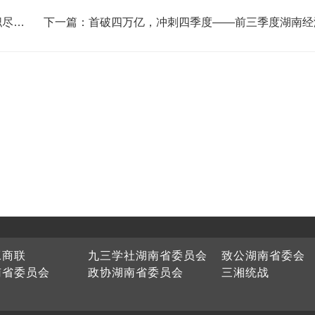
职尽责
下一篇：首破四万亿，冲刺四季度——前三季度湖南经
行形势分析
工商联
九三学社湖南省委员会
致公湖南省委会
南省委员会
政协湖南省委员会
三湘统战