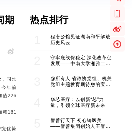
热点排行
同期
1
程潜公馆见证湖南和平解放
历史风云
2
守牢底线保稳定 深化改革促
发展——中南大学湘雅二医
院2024年工作综述
3
@所有人 省政协党组、机关
元，同比
党组主题教育期待您的宝贵
，今年前
意见和建议
值226
4
华芯医疗：以创新“芯”力
量，引领全球医疗新未来
积181
5
智善行天下 初心铸医美
——智善集团创始人王智带
传统优势