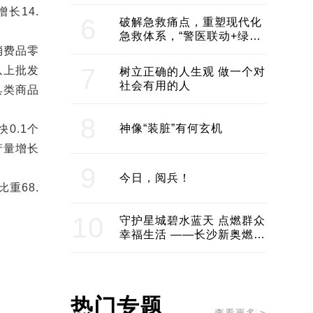
领企业不断发展创新 助推构
长14.
建医美产业良性生态圈
6
破解急救痛点，重塑现代化
急救体系，“警医联动+绿波
通行”：长沙急救系统化提速
消费品零
7
以上批发
树立正确的人生观 做一个对
社会有用的人
具类商品
8
神像“装脏”有何玄机
0.1个
产量增长
9
今日，阅兵！
重68.
10
守护星城碧水蓝天 点燃群众
幸福生活 ——长沙新奥燃气
服务经济社会发展纪实
热门专题