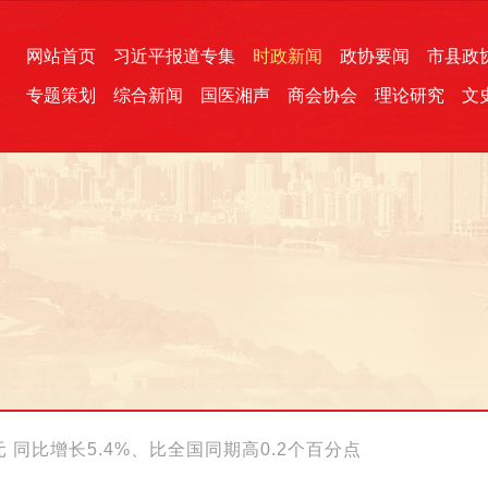
网站首页
习近平报道专集
时政新闻
政协要闻
市县政
专题策划
综合新闻
国医湘声
商会协会
理论研究
文
统一战线
芙蓉文苑
融媒影音
2026全国两会
各地政协
“四同四立”主题活动
三湘生态
产学研
国学经典
 ​同比增长5.4%、比全国同期高0.2个百分点