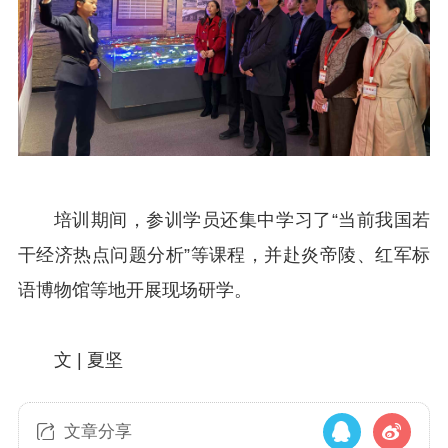
培训
期间
，参训
学员
还集中学习了
“
当前我国若
干经济热点问题分析
”
等课程，并赴炎帝陵、红军标
语博物馆等地
开展
现场
研
学。
文 | 夏坚
文章分享