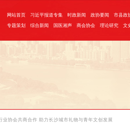
网站首页
习近平报道专集
时政新闻
政协要闻
市县政
专题策划
综合新闻
国医湘声
商会协会
理论研究
文
统一战线
芙蓉文苑
融媒影音
2026全国两会
各地政协
“四同四立”主题活动
三湘生态
产学研
国学经典
行业协会共商合作 助力长沙城市礼物与青年文创发展