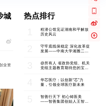
热点排行
沙城
1
程潜公馆见证湖南和平解放
历史风云
2
守牢底线保稳定 深化改革促
发展——中南大学湘雅二医
院2024年工作综述
3
@所有人 省政协党组、机关
创业资
党组主题教育期待您的宝贵
意见和建议
4
华芯医疗：以创新“芯”力
量，引领全球医疗新未来
5
智善行天下 初心铸医美
——智善集团创始人王智带