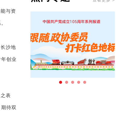
查看更多 >
功能与资
系。
、长沙地
青年创业
宗之表
。期待双