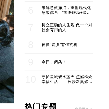
领企业不断发展创新 助推构
建医美产业良性生态圈
6
破解急救痛点，重塑现代化
急救体系，“警医联动+绿波
通行”：长沙急救系统化提速
7
树立正确的人生观 做一个对
社会有用的人
8
神像“装脏”有何玄机
9
今日，阅兵！
10
守护星城碧水蓝天 点燃群众
幸福生活 ——长沙新奥燃气
服务经济社会发展纪实
热门专题