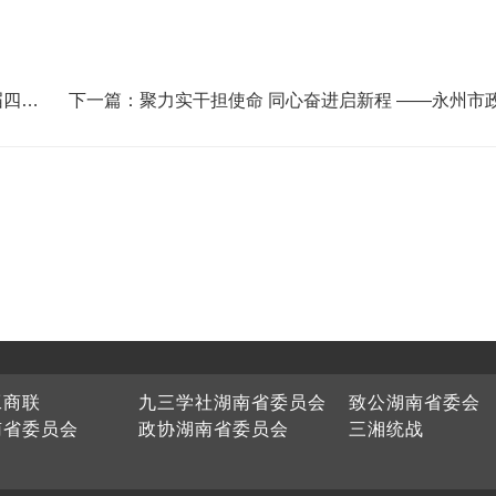
届四中
下一篇：聚力实干担使命 同心奋进启新程 ——永州市政协2
025年工作回眸
工商联
九三学社湖南省委员会
致公湖南省委会
南省委员会
政协湖南省委员会
三湘统战