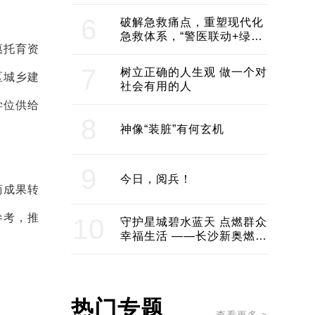
领企业不断发展创新 助推构
建医美产业良性生态圈
6
破解急救痛点，重塑现代化
急救体系，“警医联动+绿波
惠托育资
通行”：长沙急救系统化提速
7
树立正确的人生观 做一个对
区城乡建
社会有用的人
学位供给
8
神像“装脏”有何玄机
9
今日，阅兵！
商成果转
参考，推
10
守护星城碧水蓝天 点燃群众
幸福生活 ——长沙新奥燃气
服务经济社会发展纪实
热门专题