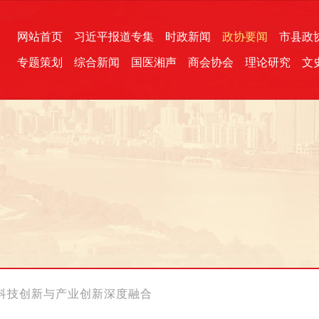
网站首页
习近平报道专集
时政新闻
政协要闻
市县政
专题策划
综合新闻
国医湘声
商会协会
理论研究
文
统一战线
芙蓉文苑
融媒影音
2026全国两会
各地政协
“四同四立”主题活动
三湘生态
产学研
国学经典
科技创新与产业创新深度融合