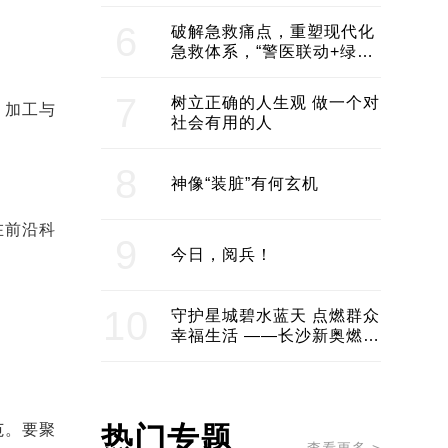
领企业不断发展创新 助推构
建医美产业良性生态圈
6
破解急救痛点，重塑现代化
急救体系，“警医联动+绿波
通行”：长沙急救系统化提速
7
树立正确的人生观 做一个对
、加工与
社会有用的人
8
神像“装脏”有何玄机
在前沿科
9
今日，阅兵！
10
守护星城碧水蓝天 点燃群众
幸福生活 ——长沙新奥燃气
服务经济社会发展纪实
范。要聚
热门专题