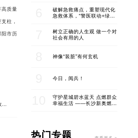
领企业不断发展创新 助推构
建医美产业良性生态圈
6
济高质量
破解急救痛点，重塑现代化
急救体系，“警医联动+绿波
要支柱，
通行”：长沙急救系统化提速
7
树立正确的人生观 做一个对
邵阳市历
社会有用的人
8
神像“装脏”有何玄机
9
今日，阅兵！
10
守护星城碧水蓝天 点燃群众
幸福生活 ——长沙新奥燃气
服务经济社会发展纪实
热门专题