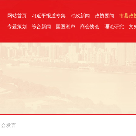
网站首页
习近平报道专集
时政新闻
政协要闻
市县政
专题策划
综合新闻
国医湘声
商会协会
理论研究
文
统一战线
芙蓉文苑
融媒影音
2026全国两会
各地政协
“四同四立”主题活动
三湘生态
产学研
国学经典
大会发言