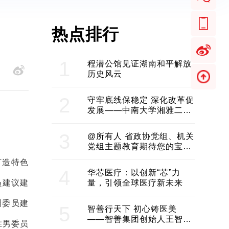
热点排行
1
程潜公馆见证湖南和平解放
历史风云
2
守牢底线保稳定 深化改革促
发展——中南大学湘雅二医
院2024年工作综述
3
@所有人 省政协党组、机关
党组主题教育期待您的宝贵
意见和建议
打造特色
4
华芯医疗：以创新“芯”力
员建议建
量，引领全球医疗新未来
渊委员建
5
智善行天下 初心铸医美
——智善集团创始人王智带
胜男委员